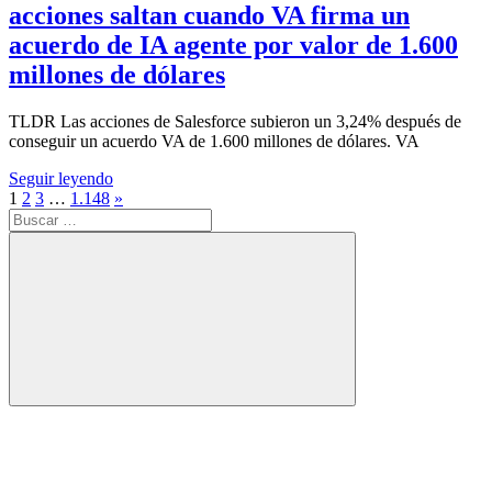
acciones saltan cuando VA firma un
acuerdo de IA agente por valor de 1.600
millones de dólares
TLDR Las acciones de Salesforce subieron un 3,24% después de
conseguir un acuerdo VA de 1.600 millones de dólares. VA
Seguir leyendo
Paginación
Entradas
1
2
3
…
1.148
»
Buscar:
siguientes
de
entradas
Buscar