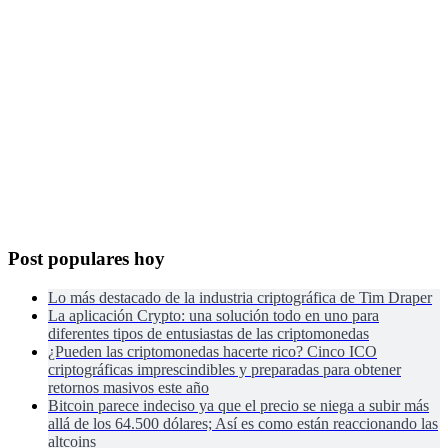
Post populares hoy
Lo más destacado de la industria criptográfica de Tim Draper
La aplicación Crypto: una solución todo en uno para
diferentes tipos de entusiastas de las criptomonedas
¿Pueden las criptomonedas hacerte rico? Cinco ICO
criptográficas imprescindibles y preparadas para obtener
retornos masivos este año
Bitcoin parece indeciso ya que el precio se niega a subir más
allá de los 64.500 dólares; Así es como están reaccionando las
altcoins