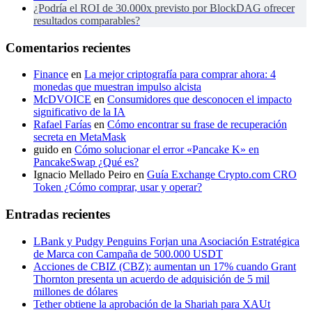
¿Podría el ROI de 30.000x previsto por BlockDAG ofrecer
resultados comparables?
Comentarios recientes
Finance
en
La mejor criptografía para comprar ahora: 4
monedas que muestran impulso alcista
McDVOICE
en
Consumidores que desconocen el impacto
significativo de la IA
Rafael Farías
en
Cómo encontrar su frase de recuperación
secreta en MetaMask
guido
en
Cómo solucionar el error «Pancake K» en
PancakeSwap ¿Qué es?
Ignacio Mellado Peiro
en
Guía Exchange Crypto.com CRO
Token ¿Cómo comprar, usar y operar?
Entradas recientes
LBank y Pudgy Penguins Forjan una Asociación Estratégica
de Marca con Campaña de 500.000 USDT
Acciones de CBIZ (CBZ): aumentan un 17% cuando Grant
Thornton presenta un acuerdo de adquisición de 5 mil
millones de dólares
Tether obtiene la aprobación de la Shariah para XAUt