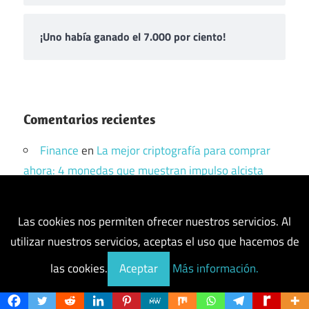
¡Uno había ganado el 7.000 por ciento!
Comentarios recientes
Finance
en
La mejor criptografía para comprar
ahora: 4 monedas que muestran impulso alcista
McDVOICE
en
Consumidores que desconocen el
impacto significativo de la IA
Las cookies nos permiten ofrecer nuestros servicios. Al
Rafael Farías
en
Cómo encontrar su frase de
utilizar nuestros servicios, aceptas el uso que hacemos de
recuperación secreta en MetaMask
las cookies.
Aceptar
Más información.
guido
en
Cómo solucionar el error «Pancake K»
en PancakeSwap ¿Qué es?