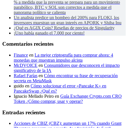
% a medida que la preventa se prepara para un movimiento
parabólico, BTC y SOL son correctos a medida que el
panorama político se calienta
Un analista predice un bombeo del 200% para FLOKI, los
inversores muestran un gran interés en APORK y Shiba Inu
¿Qué es AGIX Coin? Reseñas de precios de Singularity
¡Uno había ganado el 7.000 por ciento!
Comentarios recientes
Finance
en
La mejor criptografía para comprar ahora: 4
monedas que muestran impulso alcista
McDVOICE
en
Consumidores que desconocen el impacto
significativo de la IA
Rafael Farías
en
Cómo encontrar su frase de recuperación
secreta en MetaMask
guido
en
Cómo solucionar el error «Pancake K» en
PancakeSwap ¿Qué es?
Ignacio Mellado Peiro
en
Guía Exchange Crypto.com CRO
Token ¿Cómo comprar, usar y operar?
Entradas recientes
Acciones de CBIZ (CBZ): aumentan un 17% cuando Grant