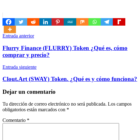
Navegación
Entrada anterior
de
Flurry Finance (FLURRY) Token ¿Qué es, cómo
entradas
comprar y precio?
Entrada siguiente
Clout.Art (SWAY) Token. ¿Qué es y cómo funciona?
Dejar un comentario
Tu dirección de correo electrónico no será publicada.
Los campos
obligatorios están marcados con
*
Comentario
*