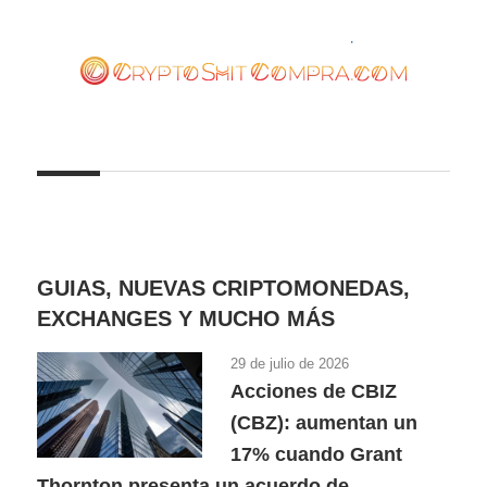
Saltar
al
contenido
cryptoshitcompra.com
GUIAS, NUEVAS CRIPTOMONEDAS,
EXCHANGES Y MUCHO MÁS
29 de julio de 2026
Acciones de CBIZ
(CBZ): aumentan un
17% cuando Grant
Thornton presenta un acuerdo de