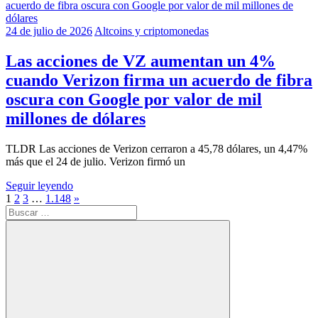
24 de julio de 2026
Altcoins y criptomonedas
Las acciones de VZ aumentan un 4%
cuando Verizon firma un acuerdo de fibra
oscura con Google por valor de mil
millones de dólares
TLDR Las acciones de Verizon cerraron a 45,78 dólares, un 4,47%
más que el 24 de julio. Verizon firmó un
Seguir leyendo
Paginación
Entradas
1
2
3
…
1.148
»
Buscar:
siguientes
de
entradas