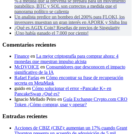
% a medida que la preventa se prepara para un movimiento
parabólico, BTC y SOL son correctos a medida que el
panorama político se calienta
Un analista predice un bombeo del 200% para FLOKI, los
inversores muestran un gran interés en APORK y Shiba Inu
¿Qué es AGIX Coin? Reseñas de precios de Singularity
¡Uno había ganado el 7.000 por ciento!
Comentarios recientes
Finance
en
La mejor criptografía para comprar ahora: 4
monedas que muestran impulso alcista
McDVOICE
en
Consumidores que desconocen el impacto
significativo de la IA
Rafael Farías
en
Cómo encontrar su frase de recuperación
secreta en MetaMask
guido
en
Cómo solucionar el error «Pancake K» en
PancakeSwap ¿Qué es?
Ignacio Mellado Peiro
en
Guía Exchange Crypto.com CRO
Token ¿Cómo comprar, usar y operar?
Entradas recientes
Acciones de CBIZ (CBZ): aumentan un 17% cuando Grant
Thornton presenta un acuerdo de adquisición de 5 mil