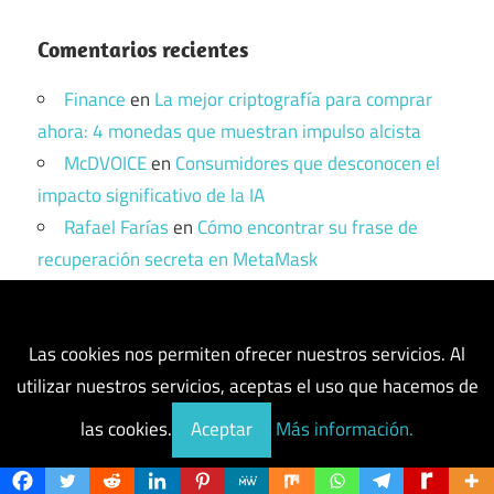
Comentarios recientes
Finance
en
La mejor criptografía para comprar
ahora: 4 monedas que muestran impulso alcista
McDVOICE
en
Consumidores que desconocen el
impacto significativo de la IA
Rafael Farías
en
Cómo encontrar su frase de
recuperación secreta en MetaMask
guido
en
Cómo solucionar el error «Pancake K»
en PancakeSwap ¿Qué es?
Las cookies nos permiten ofrecer nuestros servicios. Al
Ignacio Mellado Peiro
en
Guía Exchange
utilizar nuestros servicios, aceptas el uso que hacemos de
Crypto.com CRO Token ¿Cómo comprar, usar y
operar?
las cookies.
Aceptar
Más información.
Entradas recientes