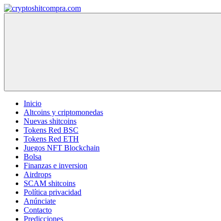
Saltar
al
contenido
cryptoshitcompra.com
Inicio
Altcoins y criptomonedas
Nuevas shitcoins
Tokens Red BSC
Tokens Red ETH
Juegos NFT Blockchain
Bolsa
Finanzas e inversion
Airdrops
SCAM shitcoins
Política privacidad
Anúnciate
Contacto
Predicciones