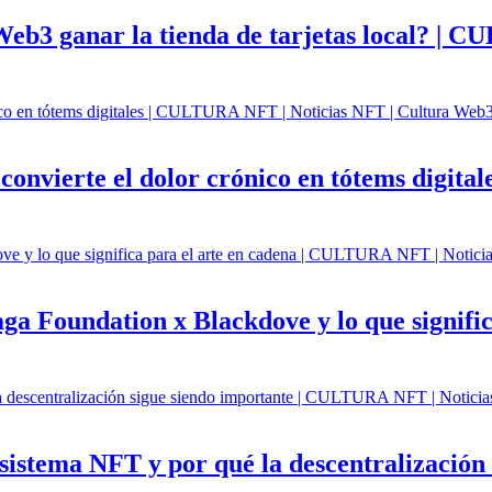
b3 ganar la tienda de tarjetas local? | C
 convierte el dolor crónico en tótems digit
aga Foundation x Blackdove y lo que signi
cosistema NFT y por qué la descentralizaci