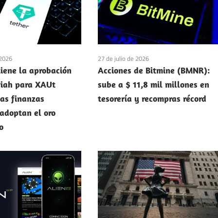
 2026
27 de julio de 2026
tiene la aprobación
Acciones de Bitmine (BMNR):
riah para XAUt
sube a $ 11,8 mil millones en
las finanzas
tesorería y recompras récord
 adoptan el oro
o