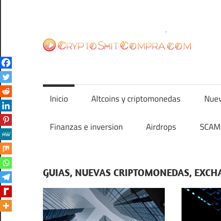
Saltar
al
contenido
cr
Inicio
Altcoins y criptomonedas
Nuev
Finanzas e inversion
Airdrops
SCAM 
GUIAS, NUEVAS CRIPTOMONEDAS, EXC