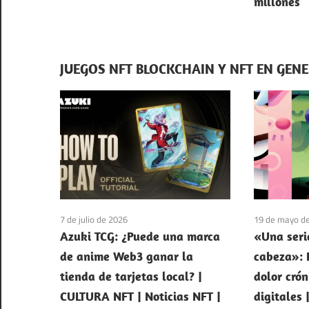
millones
JUEGOS NFT BLOCKCHAIN Y NFT EN GEN
7 de julio de 2026
19 de mayo d
Azuki TCG: ¿Puede una marca
«Una seri
de anime Web3 ganar la
cabeza»: 
tienda de tarjetas local? |
dolor cró
CULTURA NFT | Noticias NFT |
digitales