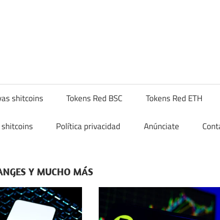
yptoshitcompra.com
as shitcoins
Tokens Red BSC
Tokens Red ETH
shitcoins
Política privacidad
Anúnciate
Cont
HANGES Y MUCHO MÁS