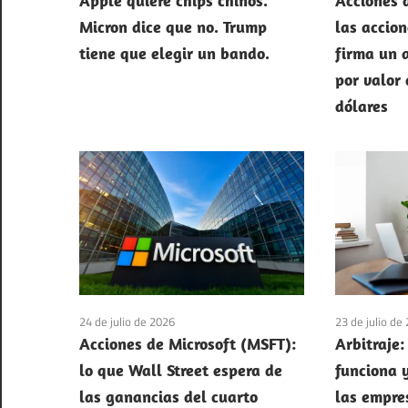
Apple quiere chips chinos.
Acciones 
Micron dice que no. Trump
las accio
tiene que elegir un bando.
firma un 
por valor
dólares
24 de julio de 2026
23 de julio de
Acciones de Microsoft (MSFT):
Arbitraje:
lo que Wall Street espera de
funciona 
las ganancias del cuarto
las empre