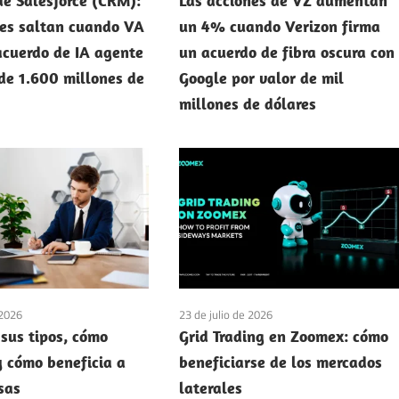
de Salesforce (CRM):
Las acciones de VZ aumentan
nes saltan cuando VA
un 4% cuando Verizon firma
acuerdo de IA agente
un acuerdo de fibra oscura con
 de 1.600 millones de
Google por valor de mil
millones de dólares
 2026
23 de julio de 2026
 sus tipos, cómo
Grid Trading en Zoomex: cómo
y cómo beneficia a
beneficiarse de los mercados
sas
laterales