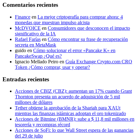
Comentarios recientes
Finance
en
La mejor criptografía para comprar ahora: 4
monedas que muestran impulso alcista
McDVOICE
en
Consumidores que desconocen el impacto
significativo de la IA
Rafael Farías
en
Cómo encontrar su frase de recuperación
secreta en MetaMask
guido
en
Cómo solucionar el error «Pancake K» en
PancakeSwap ¿Qué es?
Ignacio Mellado Peiro
en
Guía Exchange Crypto.com CRO
Token ¿Cómo comprar, usar y operar?
Entradas recientes
Acciones de CBIZ (CBZ): aumentan un 17% cuando Grant
Thornton presenta un acuerdo de adquisición de 5 mil
millones de dólares
Tether obtiene la aprobación de la Shariah para XAUt
mientras las finanzas islámicas adoptan el oro tokenizado
Acciones de Bitmine (BMNR): sube a $ 11,8 mil millones en
tesorería y recompras récord
Acciones de SoFi: lo que Wall Street espera de las ganancias
del 29 de julio