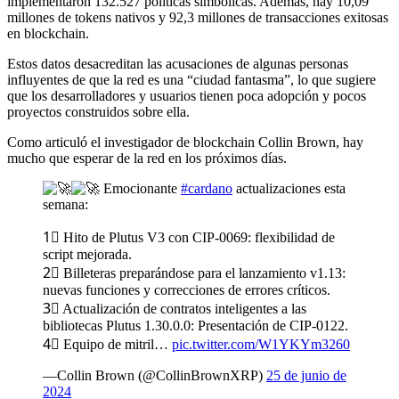
implementaron 132.527 políticas simbólicas. Además, hay 10,09
millones de tokens nativos y 92,3 millones de transacciones exitosas
en blockchain.
Estos datos desacreditan las acusaciones de algunas personas
influyentes de que la red es una “ciudad fantasma”, lo que sugiere
que los desarrolladores y usuarios tienen poca adopción y pocos
proyectos construidos sobre ella.
Como articuló el investigador de blockchain Collin Brown, hay
mucho que esperar de la red en los próximos días.
Emocionante
#cardano
actualizaciones esta
semana:
1⃣ Hito de Plutus V3 con CIP-0069: flexibilidad de
script mejorada.
2⃣ Billeteras preparándose para el lanzamiento v1.13:
nuevas funciones y correcciones de errores críticos.
3⃣ Actualización de contratos inteligentes a las
bibliotecas Plutus 1.30.0.0: Presentación de CIP-0122.
4⃣ Equipo de mitril…
pic.twitter.com/W1YKYm3260
—Collin Brown (@CollinBrownXRP)
25 de junio de
2024