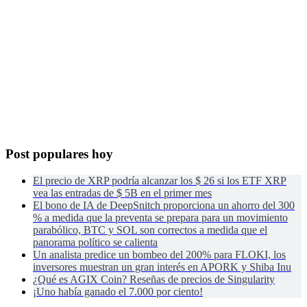
Post populares hoy
El precio de XRP podría alcanzar los $ 26 si los ETF XRP
vea las entradas de $ 5B en el primer mes
El bono de IA de DeepSnitch proporciona un ahorro del 300
% a medida que la preventa se prepara para un movimiento
parabólico, BTC y SOL son correctos a medida que el
panorama político se calienta
Un analista predice un bombeo del 200% para FLOKI, los
inversores muestran un gran interés en APORK y Shiba Inu
¿Qué es AGIX Coin? Reseñas de precios de Singularity
¡Uno había ganado el 7.000 por ciento!