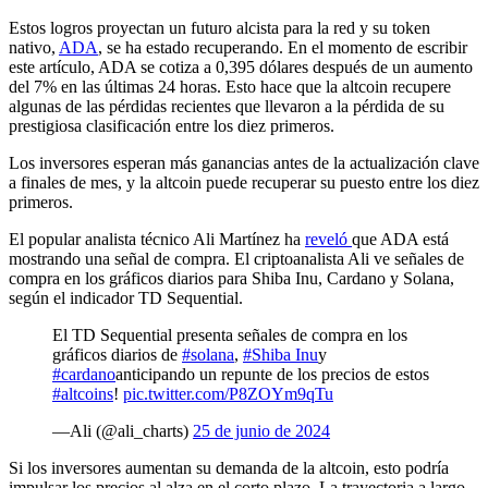
Estos logros proyectan un futuro alcista para la red y su token
nativo,
ADA
, se ha estado recuperando. En el momento de escribir
este artículo, ADA se cotiza a 0,395 dólares después de un aumento
del 7% en las últimas 24 horas. Esto hace que la altcoin recupere
algunas de las pérdidas recientes que llevaron a la pérdida de su
prestigiosa clasificación entre los diez primeros.
Los inversores esperan más ganancias antes de la actualización clave
a finales de mes, y la altcoin puede recuperar su puesto entre los diez
primeros.
El popular analista técnico Ali Martínez ha
reveló
que ADA está
mostrando una señal de compra. El criptoanalista Ali ve señales de
compra en los gráficos diarios para Shiba Inu, Cardano y Solana,
según el indicador TD Sequential.
El TD Sequential presenta señales de compra en los
gráficos diarios de
#solana
,
#Shiba Inu
y
#cardano
anticipando un repunte de los precios de estos
#altcoins
!
pic.twitter.com/P8ZOYm9qTu
—Ali (@ali_charts)
25 de junio de 2024
Si los inversores aumentan su demanda de la altcoin, esto podría
impulsar los precios al alza en el corto plazo. La trayectoria a largo