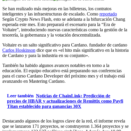
Se han realizado más mejoras en las billeteras, los contratos
inteligentes y las infraestructuras de escalado. Como
reportado
Según Crypto News Flash, esto se adelanta a la bifurcación Chang
esperada este mes. Esto preparará el escenario para la “Era de
Voltaire”, introduciendo nuevas características como la gestión de la
tesorería, la gobernanza y la votación descentralizada.
Voltaire es un salto significativo para Cardano. fundador de cardano
Carlos Hoskinson
dice que es «el hito más significativo en la historia
de Cardano y para la industria en su conjunto».
También ha habido algunos avances notables en torno a la
educación. El equipo educativo está preparando sus conferencias
para el curso Cardano Developer del próximo mes y el trabajo está
avanzando en Mastering Cardano.
Leer también
Noticias de ChainLink; Predicción de
precios de HBAR y actualizaciones de Remittix como Payfi
Titan establecido para ganancias 30X
Destacando algunos de los logros clave de la red, el informe revela
que se lanzaron 171 proyectos, se construyeron 1.364 proyectos y se