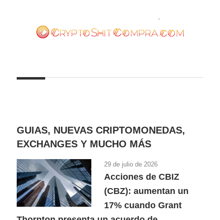
Saltar
al
contenido
cryptoshitcompra.com
GUIAS, NUEVAS CRIPTOMONEDAS,
EXCHANGES Y MUCHO MÁS
29 de julio de 2026
Acciones de CBIZ
(CBZ): aumentan un
17% cuando Grant
Thornton presenta un acuerdo de