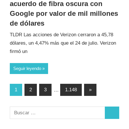
acuerdo de fibra oscura con
Google por valor de mil millones
de dólares
TLDR Las acciones de Verizon cerraron a 45,78
dólares, un 4,47% más que el 24 de julio. Verizon
firmó un
Seguir leyendo
Paginación
Entradas
1
2
3
…
1.148
»
siguientes
de
entradas
Buscar:
Buscar