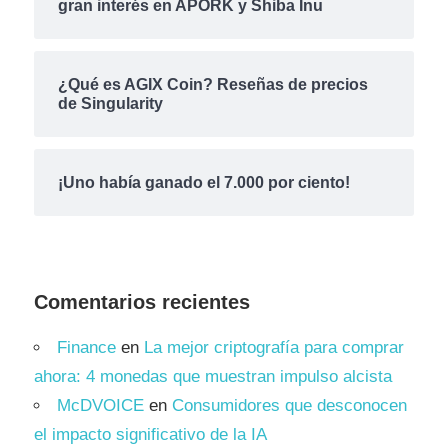
gran interés en APORK y Shiba Inu
¿Qué es AGIX Coin? Reseñas de precios
de Singularity
¡Uno había ganado el 7.000 por ciento!
Comentarios recientes
Finance
en
La mejor criptografía para comprar
ahora: 4 monedas que muestran impulso alcista
McDVOICE
en
Consumidores que desconocen
el impacto significativo de la IA