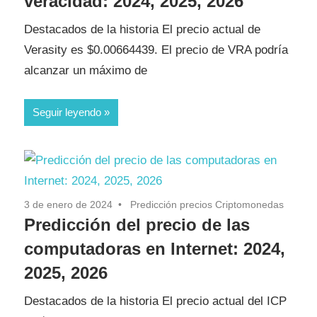
veracidad: 2024, 2025, 2026
Destacados de la historia El precio actual de
Verasity es $0.00664439. El precio de VRA podría
alcanzar un máximo de
Seguir leyendo
3 de enero de 2024
Predicción precios Criptomonedas
Predicción del precio de las
computadoras en Internet: 2024,
2025, 2026
Destacados de la historia El precio actual del ICP