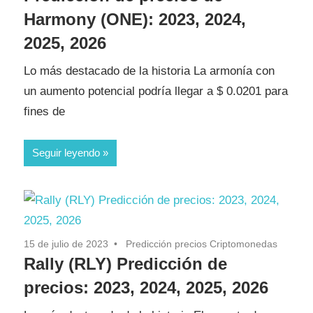
Harmony (ONE): 2023, 2024,
2025, 2026
Lo más destacado de la historia La armonía con
un aumento potencial podría llegar a $ 0.0201 para
fines de
Seguir leyendo
15 de julio de 2023
Predicción precios Criptomonedas
Rally (RLY) Predicción de
precios: 2023, 2024, 2025, 2026