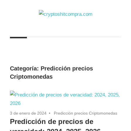
Saltar
al
contenido
cryptoshitcompra.com
Categoría:
Predicción precios
Criptomonedas
3 de enero de 2024
Predicción precios Criptomonedas
Predicción de precios de