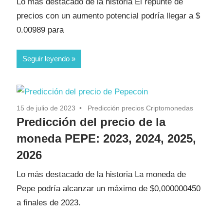
Lo más destacado de la historia El repunte de
precios con un aumento potencial podría llegar a $
0.00989 para
Seguir leyendo
15 de julio de 2023
Predicción precios Criptomonedas
Predicción del precio de la
moneda PEPE: 2023, 2024, 2025,
2026
Lo más destacado de la historia La moneda de
Pepe podría alcanzar un máximo de $0,000000450
a finales de 2023.