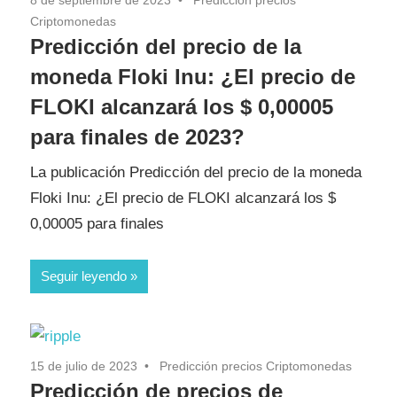
Criptomonedas
Predicción del precio de la
moneda Floki Inu: ¿El precio de
FLOKI alcanzará los $ 0,00005
para finales de 2023?
La publicación Predicción del precio de la moneda
Floki Inu: ¿El precio de FLOKI alcanzará los $
0,00005 para finales
Seguir leyendo
15 de julio de 2023
Predicción precios Criptomonedas
Predicción de precios de