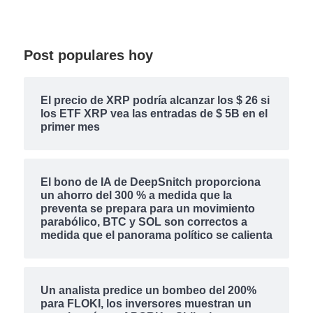
Post populares hoy
El precio de XRP podría alcanzar los $ 26 si
los ETF XRP vea las entradas de $ 5B en el
primer mes
El bono de IA de DeepSnitch proporciona
un ahorro del 300 % a medida que la
preventa se prepara para un movimiento
parabólico, BTC y SOL son correctos a
medida que el panorama político se calienta
Un analista predice un bombeo del 200%
para FLOKI, los inversores muestran un