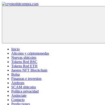
Saltar
al
cryptoshitcompra.com
contenido
Inicio
Altcoins y criptomonedas
Nuevas shitcoins
Tokens Red BSC
Tokens Red ETH
Juegos NFT Blockchain
Bolsa
Finanzas e inversion
Airdrops
SCAM shitcoins
Política privacidad
Anúnciate
Contacto
Predicciones