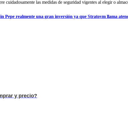
dere cuidadosamente las medidas de seguridad vigentes al elegir o alm
coin Pepe realmente una gran inversión ya que Stratovm llama aten
prar y precio?