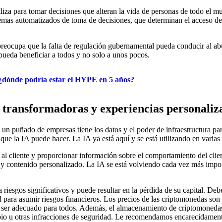
tiliza para tomar decisiones que alteran la vida de personas de todo el
emas automatizados de toma de decisiones, que determinan el acceso de 
s preocupa que la falta de regulación gubernamental pueda conducir al 
 pueda beneficiar a todos y no solo a unos pocos.
 ¿dónde podría estar el HYPE en 5 años?
as transformadoras y experiencias personaliz
 un puñado de empresas tiene los datos y el poder de infraestructura para
que la IA puede hacer. La IA ya está aquí y se está utilizando en varias 
o al cliente y proporcionar información sobre el comportamiento del clie
 y contenido personalizado. La IA se está volviendo cada vez más imp
riesgos significativos y puede resultar en la pérdida de su capital. De
d para asumir riesgos financieros. Los precios de las criptomonedas son
ser adecuado para todos. Además, el almacenamiento de criptomonedas e
cambio u otras infracciones de seguridad. Le recomendamos encarecidame