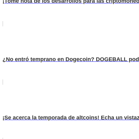
¡Tome nota de los desarrollos para las criptomone
¿No entró temprano en Dogecoin? DOGEBALL podría
¡Se acerca la temporada de altcoins! Echa un vista