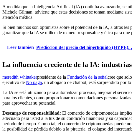
A medida que la Inteligencia Artificial (IA) continúa avanzando, se u
Michele Gilman, advierte que estas decisiones se toman mediante sist
atención médica.
Si bien muchos son optimistas sobre el potencial de la IA, a otros le
garantizar que la IA se utilice de manera responsable y ética para que
Leer también
Predicción del precio del hiperlíquido (HYPE):
La influencia creciente de la IA: industri
meredith whittaker
presidente de la
Fundación de la señal
cree que solo
ejecutivo de
No paga
, un abogado de chatbot, está sorprendido por lo 
La IA se está utilizando para automatizar procesos, mejorar el servici
para los clientes, como proporcionar recomendaciones personalizadas
para aprovechar su potencial.
Descargo de responsabilidad:
El comercio de criptomonedas implica 
adecuado para usted a la luz de su condición financiera y su capacida
período de tiempo. Como tal, el comercio de criptomonedas puede no 
la posibilidad de pérdida debido a la piratería, el colapso del inter