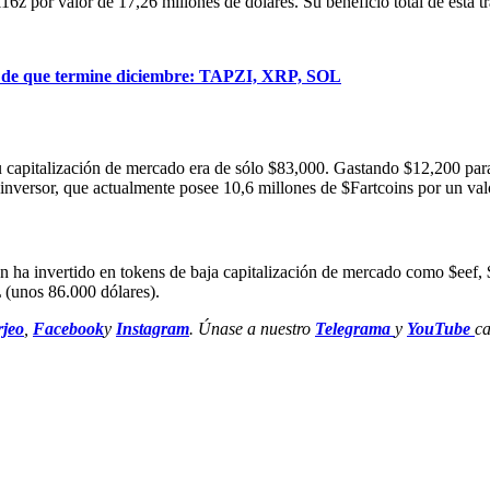
16z por valor de 17,26 millones de dólares. Su beneficio total de esta 
s de que termine diciembre: TAPZI, XRP, SOL
su capitalización de mercado era de sólo $83,000. Gastando $12,200 par
 inversor, que actualmente posee 10,6 millones de $Fartcoins por un val
bién ha invertido en tokens de baja capitalización de mercado com
(unos 86.000 dólares).
jeo
,
Facebook
y
Instagram
. Únase a nuestro
Telegrama
y
YouTube
ca