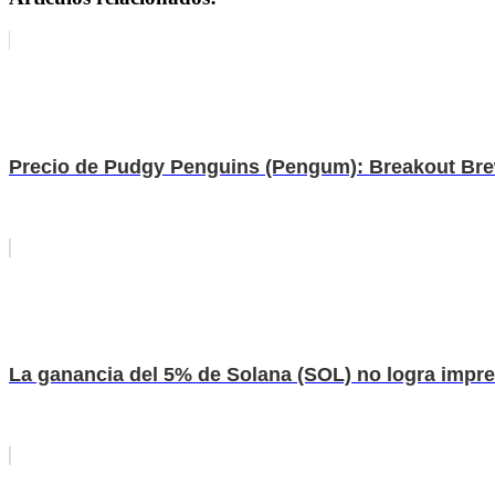
Precio de Pudgy Penguins (Pengum): Breakout Brew
La ganancia del 5% de Solana (SOL) no logra impres