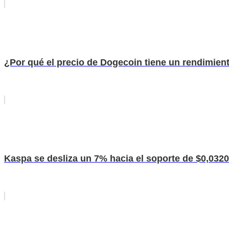
¿Por qué el precio de Dogecoin tiene un rendimiento d
Kaspa se desliza un 7% hacia el soporte de $0,0320: