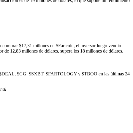
transacción es de 19 millones de dólares, lo que supone un rendimiento
a comprar $17,31 millones en $Fartcoin, el inversor luego vendió
or de 12,83 millones de dólares, supera los 18 millones de dólares.
o $eef, $DEAL, $GG, $SXBT, $FARTOLOGY y $TBOO en las últimas 24
nal