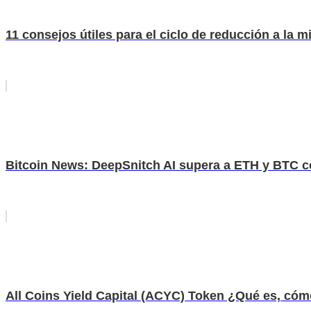
11 consejos útiles para el ciclo de reducción a la m
Bitcoin News: DeepSnitch AI supera a ETH y BTC c
All Coins Yield Capital (ACYC) Token ¿Qué es, có