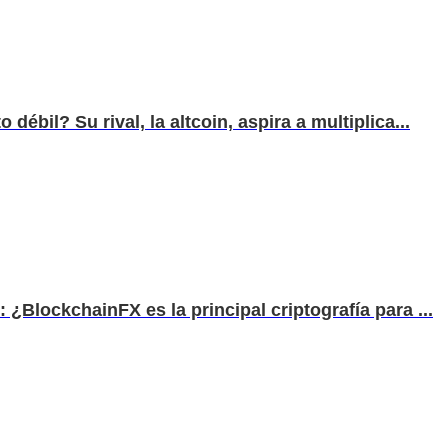
ébil? Su rival, la altcoin, aspira a multiplica...
 ¿BlockchainFX es la principal criptografía para ...