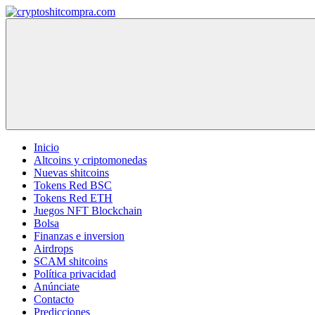
Saltar
al
cryptoshitcompra.com
contenido
Inicio
Altcoins y criptomonedas
Nuevas shitcoins
Tokens Red BSC
Tokens Red ETH
Juegos NFT Blockchain
Bolsa
Finanzas e inversion
Airdrops
SCAM shitcoins
Política privacidad
Anúnciate
Contacto
Predicciones