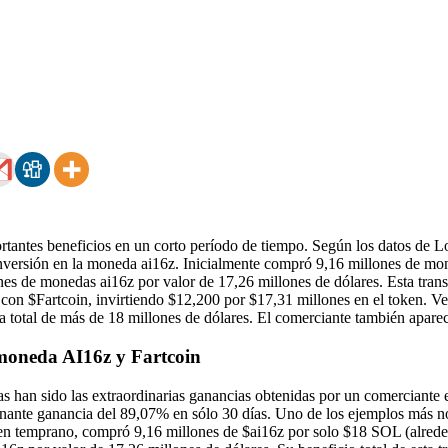
tantes beneficios en un corto período de tiempo. Según los datos de 
inversión en la moneda ai16z. Inicialmente compró 9,16 millones de mon
es de monedas ai16z por valor de 17,26 millones de dólares. Esta trans
con $Fartcoin, invirtiendo $12,200 por $17,31 millones en el token. Ve
a total de más de 18 millones de dólares. El comerciante también aparec
moneda AI16z y Fartcoin
s han sido las extraordinarias ganancias obtenidas por un comerciante 
ante ganancia del 89,07% en sólo 30 días. Uno de los ejemplos más not
oken temprano, compró 9,16 millones de $ai16z por solo $18 SOL (alrede