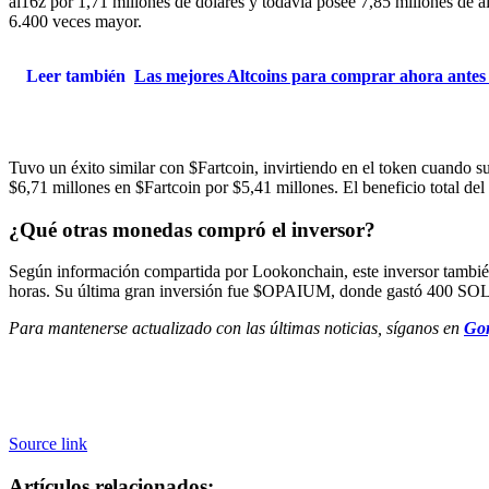
ai16z por 1,71 millones de dólares y todavía posee 7,85 millones de ai
6.400 veces mayor.
Leer también
Las mejores Altcoins para comprar ahora ante
Tuvo un éxito similar con $Fartcoin, invirtiendo en el token cuando 
$6,71 millones en $Fartcoin por $5,41 millones. El beneficio total del
¿Qué otras monedas compró el inversor?
Según información compartida por Lookonchain, este inversor tam
horas. Su última gran inversión fue $OPAIUM, donde gastó 400 SOL 
Para mantenerse actualizado con las últimas noticias, síganos en
Gor
Source link
Artículos relacionados: