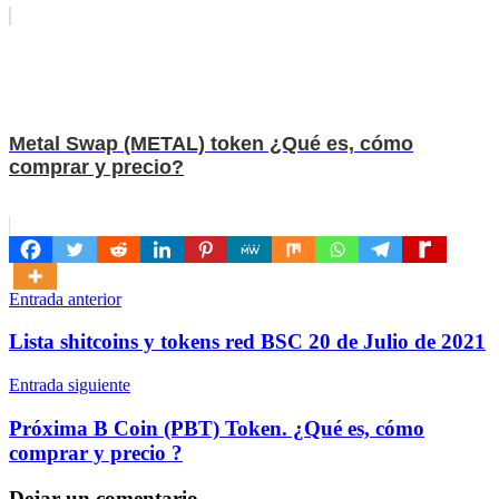
Metal Swap (METAL) token ¿Qué es, cómo
comprar y precio?
Navegación
Entrada anterior
de
Lista shitcoins y tokens red BSC 20 de Julio de 2021
entradas
Entrada siguiente
Próxima B Coin (PBT) Token. ¿Qué es, cómo
comprar y precio ?
Dejar un comentario