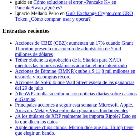
guido
en
Cómo solucionar el error «Pancake K» en
PancakeSwap ¿Qué es?
Ignacio Mellado Peiro
en
Guía Exchange Crypto.com CRO
Token ¿Cómo comprar, usar y operar?
Entradas recientes
Acciones de CBIZ (CBZ): aumentan un 17% cuando Grant
Thornton presenta un acuerdo de adquisición de 5 mil
millones de dólares
Tether obtiene la aprobación de la Shariah para XAUt
mientras las finanzas islámicas adoptan el oro tokenizado
Acciones de Bitmine (BMNR): sube a $ 11,8 mil millones en
tesorería y recompras récord
Acciones de SoFi: lo que Wall Street espera de las ganancias
del 29 de julio
AlienWP amplía su enfoque con noticias diarias sobre casinos
e iGaming
Principales acciones a seguir esta semana: Microsoft, Apple,
Amazon, Meta y Visa enfrentan ganancias fundamentales
¿A los titulares de XRP realmente les importa Ripple? Esto es
lo que dicen los datos
Apple quiere chips chinos. Micron dice que no. Trump tiene
que elegir un bando.