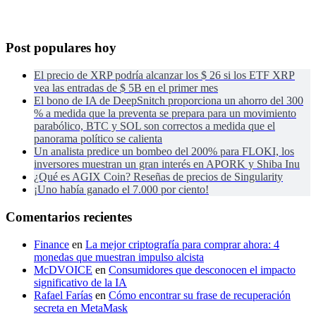
Post populares hoy
El precio de XRP podría alcanzar los $ 26 si los ETF XRP
vea las entradas de $ 5B en el primer mes
El bono de IA de DeepSnitch proporciona un ahorro del 300
% a medida que la preventa se prepara para un movimiento
parabólico, BTC y SOL son correctos a medida que el
panorama político se calienta
Un analista predice un bombeo del 200% para FLOKI, los
inversores muestran un gran interés en APORK y Shiba Inu
¿Qué es AGIX Coin? Reseñas de precios de Singularity
¡Uno había ganado el 7.000 por ciento!
Comentarios recientes
Finance
en
La mejor criptografía para comprar ahora: 4
monedas que muestran impulso alcista
McDVOICE
en
Consumidores que desconocen el impacto
significativo de la IA
Rafael Farías
en
Cómo encontrar su frase de recuperación
secreta en MetaMask