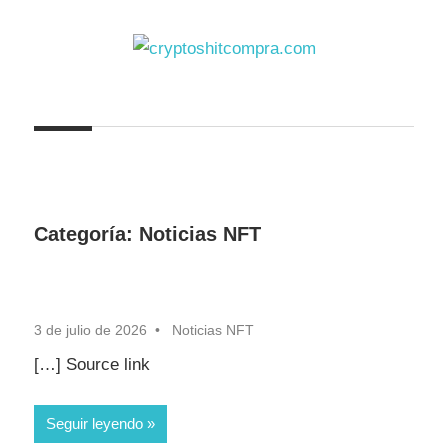
Saltar
al
contenido
cryptoshitcompra.com
Categoría:
Noticias NFT
3 de julio de 2026
Noticias NFT
[…] Source link
Seguir leyendo