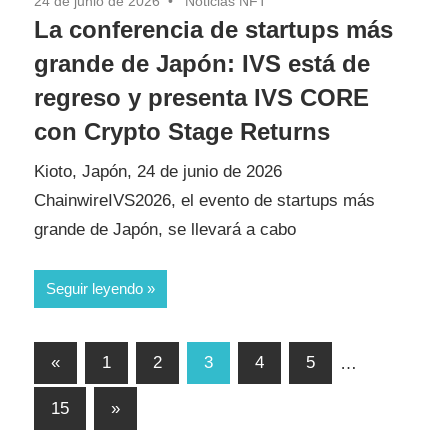
24 de junio de 2026
Noticias NFT
La conferencia de startups más
grande de Japón: IVS está de
regreso y presenta IVS CORE
con Crypto Stage Returns
Kioto, Japón, 24 de junio de 2026
ChainwireIVS2026, el evento de startups más
grande de Japón, se llevará a cabo
Seguir leyendo
Paginación
Entradas
«
1
2
3
4
5
…
de
anteriores
Entradas
15
»
entradas
siguientes