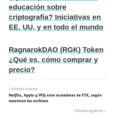
educación sobre
criptografía? Iniciativas en
EE. UU. y en todo el mundo
RagnarokDAO (RGK) Token
¿Qué es, cómo comprar y
precio?
Navegación
Entrada anterior
Netflix, Apple y WSJ eran acreedores de FTX, según
de
muestran los archivos
entradas
Entrada siguiente