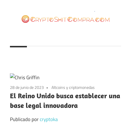
Saltar
al
contenido
cryptoshitcompra.com
28 de junio de 2023
Altcoins y criptomonedas
El Reino Unido busca establecer una
base legal innovadora
Publicado por
cryptoka