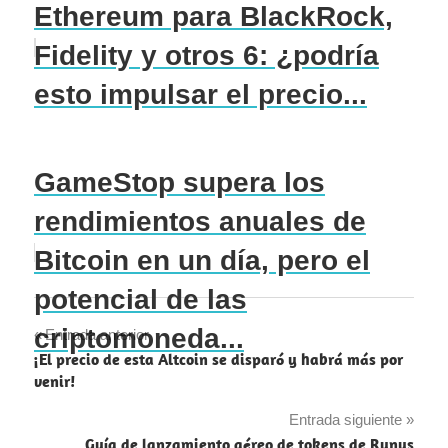
Ethereum para BlackRock,
Fidelity y otros 6: ¿podría
esto impulsar el precio...
GameStop supera los
rendimientos anuales de
Bitcoin en un día, pero el
potencial de las
criptomoneda...
Navegación
Entrada anterior
¡El precio de esta Altcoin se disparó y habrá más por
de
venir!
entradas
Entrada siguiente
Guía de lanzamiento aéreo de tokens de Rynus