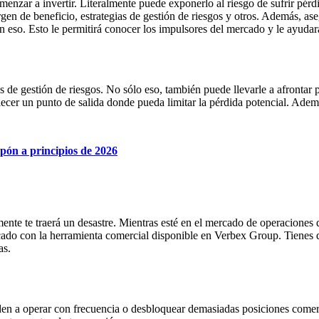
enzar a invertir. Literalmente puede exponerlo al riesgo de sufrir pérdi
rgen de beneficio, estrategias de gestión de riesgos y otros. Además, as
 eso. Esto le permitirá conocer los impulsores del mercado y le ayudará
 de gestión de riesgos. No sólo eso, también puede llevarle a afrontar 
ecer un punto de salida donde pueda limitar la pérdida potencial. Además
ón a principios de 2026
mente te traerá un desastre. Mientras esté en el mercado de operaciones
do con la herramienta comercial disponible en Verbex Group. Tienes que
as.
nden a operar con frecuencia o desbloquear demasiadas posiciones comerc