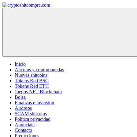
Saltar
al
cryptoshitcompra.com
contenido
Inicio
Altcoins y criptomonedas
Nuevas shitcoins
Tokens Red BSC
Tokens Red ETH
Juegos NFT Blockchain
Bolsa
Finanzas e inversion
Airdrops
SCAM shitcoins
Política privacidad
Anúnciate
Contacto
Predicciones