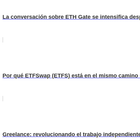
La conversación sobre ETH Gate se intensifica desp
Por qué ETFSwap (ETFS) está en el mismo camino 
Greelance: revolucionando el trabajo independiente