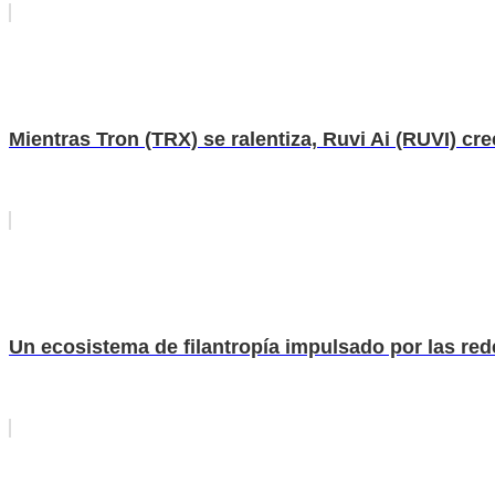
Mientras Tron (TRX) se ralentiza, Ruvi Ai (RUVI) cre
Un ecosistema de filantropía impulsado por las red