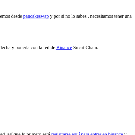
aremos desde
pancakeswap
y por si no lo sabes , necesitamos tener una
flecha y ponerla con la red de
Binance
Smart Chain.
red. así que lo primero será
registrarse aquí para entrar en binance
y