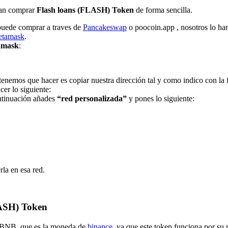
edan comprar
Flash loans (FLASH) Token
de forma sencilla.
 puede comprar a traves de
Pancakeswap
o poocoin.app , nosotros lo h
etamask
.
tamask
:
enemos que hacer es copiar nuestra dirección tal y como indico con la 
r lo siguiente:
ntinuación añades
“red personalizada”
y pones lo siguiente:
rla en esa red.
SH) Token
 BNB, que es la moneda de
binance
, ya que este token funciona por su 