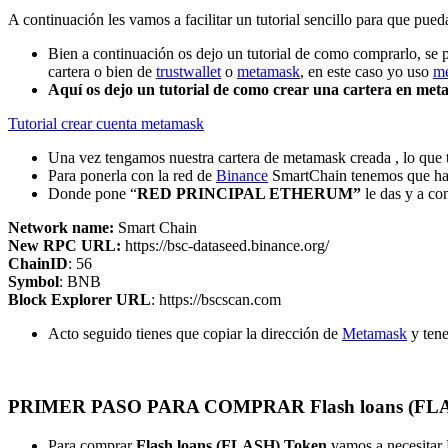
A continuación les vamos a facilitar un tutorial sencillo para que pu
Bien a continuación os dejo un tutorial de como comprarlo, se
cartera o bien de
trustwallet
o
metamask
, en este caso yo uso
m
Aquí os dejo un tutorial de como crear una cartera en me
Tutorial crear cuenta metamask
Una vez tengamos nuestra cartera de metamask creada , lo que t
Para ponerla con la red de
Binance
SmartChain tenemos que hace
Donde pone “
RED PRINCIPAL ETHERUM”
le das y a co
Network name:
Smart Chain
New RPC URL:
https://bsc-dataseed.binance.org/
ChainID
: 56
Symbol
: BNB
Block Explorer URL
: https://bscscan.com
Acto seguido tienes que copiar la dirección de
Metamask
y tene
PRIMER PASO PARA COMPRAR Flash loans (FLA
Para comprar
Flash loans (FLASH) Token
vamos a necesitar