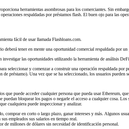
roporciona herramientas asombrosas para los comerciantes. Sin embargo,
s operaciones respaldadas por préstamos flash. El buen ojo para las op
amienta fácil de usar llamada Flashloans.com.
uario deberá tener en mente una oportunidad comercial respaldada por un
n investigar las oportunidades utilizando la herramienta de análisis DeFi
 para seleccionar y comenzar a construir una operación respaldada por pr
ón de préstamo). Una vez que se ha seleccionado, los usuarios pueden se
a los que puede acceder cualquier persona que pueda usar Ethereum, que
e puedan bloquear los pagos o negarle el acceso a cualquier cosa. Los 
ue cualquiera puede inspeccionar y analizar.
o, comprar en corto o largo plazo, ganar intereses y más. Algunos usua
 sus empleados sus salarios en tiempo real.
 de millones de dólares sin necesidad de identificación personal.