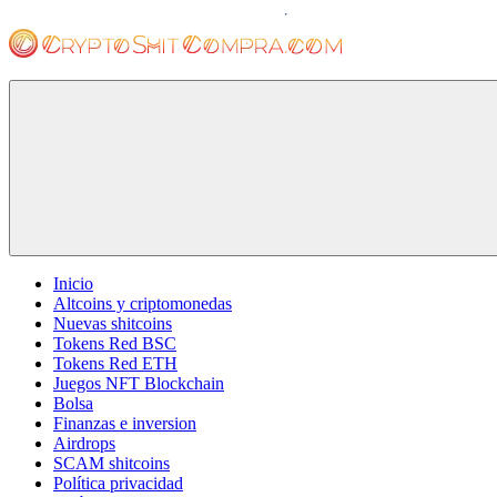
Saltar
al
contenido
cryptoshitcompra.com
Inicio
Altcoins y criptomonedas
Nuevas shitcoins
Tokens Red BSC
Tokens Red ETH
Juegos NFT Blockchain
Bolsa
Finanzas e inversion
Airdrops
SCAM shitcoins
Política privacidad