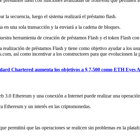
 préstamos flash con funciones avanzadas de front-end que permiten a l
r la secuencia, luego el sistema realizará el préstamo flash.
a en una sola transacción y la enviará a la cadena de bloques.
stra herramienta de creación de préstamos Flash y el token Flash con u
a realización de préstamos Flash y tiene como objetivo ayudar a los usua
.com, así como incentivar a los constructores para que evolucionen la 
dard Chartered aumenta los objetivos a $ 7,500 como ETH Eyes A
eb 3.0 Ethereum y una conexión a Internet puede realizar una operació
ra Ethereum y un interés en las criptomonedas.
ue permitirá que las operaciones se realicen sin problemas en la platafo