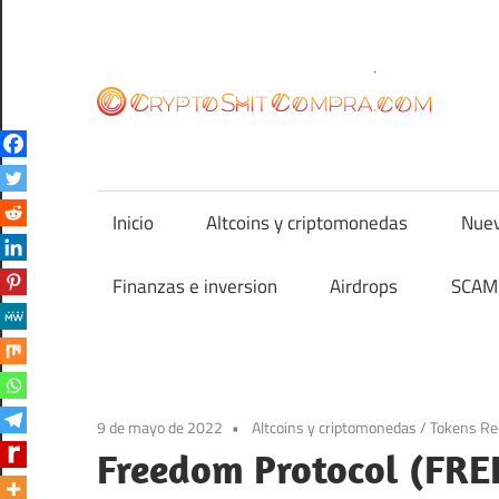
Saltar
al
contenido
cr
Inicio
Altcoins y criptomonedas
Nuev
Finanzas e inversion
Airdrops
SCAM 
9 de mayo de 2022
Altcoins y criptomonedas
/
Tokens Re
Freedom Protocol (FRE