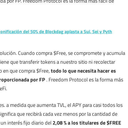
da por FP. Freedom Protocol es la forma más fácil de
nificación del 50% de Blockdag aplasta a Sui, Sei y Pyth
evolución. Cuando compra $Free, se compromete y acumula
ene que transferir tokens a nuestro sitio ni recolectar
o en que compra $Free,
todo lo que necesita hacer es
proporcionada por FP
. Freedom Protocol es la forma más
eFi.
s. a medida que aumenta TVL, el APY para casi todos los
gnifica que recibirá cada vez menos por la cantidad de
 interés fijo diario del
2,08 % a los titulares de $FREE