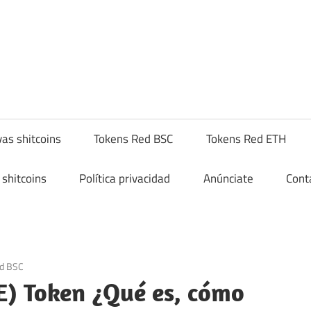
yptoshitcompra.com
as shitcoins
Tokens Red BSC
Tokens Red ETH
shitcoins
Política privacidad
Anúnciate
Cont
d BSC
E) Token ¿Qué es, cómo