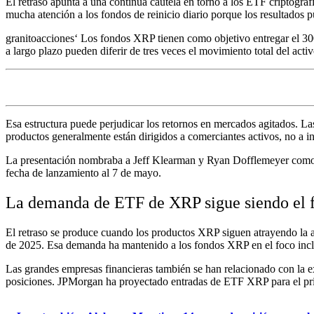
El retraso apunta a una continua cautela en torno a los ETF criptográ
mucha atención a los fondos de reinicio diario porque los resultados
granitoacciones
‘ Los fondos XRP tienen como objetivo entregar el 300
a largo plazo pueden diferir de tres veces el movimiento total del activ
Esa estructura puede perjudicar los retornos en mercados agitados. La
productos generalmente están dirigidos a comerciantes activos, no a 
La presentación nombraba a Jeff Klearman y Ryan Dofflemeyer como ad
fecha de lanzamiento al 7 de mayo.
La demanda de ETF de XRP sigue siendo el f
El retraso se produce cuando los productos XRP siguen atrayendo la 
de 2025. Esa demanda ha mantenido a los fondos XRP en el foco incl
Las grandes empresas financieras también se han relacionado con la
posiciones. JPMorgan ha proyectado entradas de ETF XRP para el pri