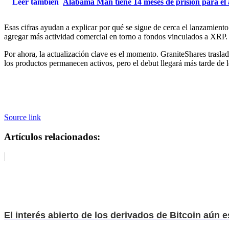
Leer también
Alabama Man tiene 14 meses de prisión para el 
Esas cifras ayudan a explicar por qué se sigue de cerca el lanzamien
agregar más actividad comercial en torno a fondos vinculados a XRP.
Por ahora, la actualización clave es el momento. GraniteShares trasl
los productos permanecen activos, pero el debut llegará más tarde de 
Source link
Artículos relacionados:
El interés abierto de los derivados de Bitcoin aún es