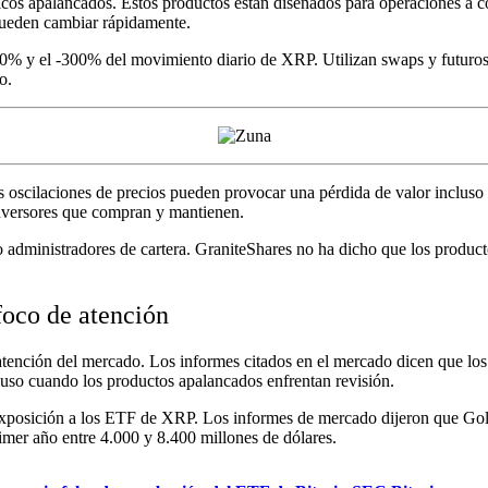
ficos apalancados. Estos productos están diseñados para operaciones a 
 pueden cambiar rápidamente.
% y el -300% del movimiento diario de XRP. Utilizan swaps y futuros pa
o.
s oscilaciones de precios pueden provocar una pérdida de valor incluso 
inversores que compran y mantienen.
ministradores de cartera. GraniteShares no ha dicho que los productos
oco de atención
atención del mercado. Los informes citados en el mercado dicen que lo
uso cuando los productos apalancados enfrentan revisión.
 exposición a los ETF de XRP. Los informes de mercado dijeron que Go
mer año entre 4.000 y 8.400 millones de dólares.