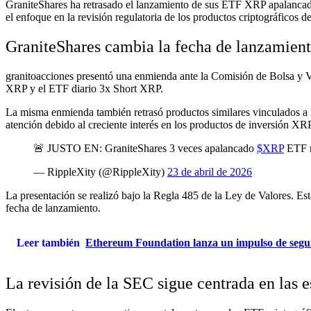
GraniteShares ha retrasado el lanzamiento de sus ETF XRP apalancad
el enfoque en la revisión regulatoria de los productos criptográficos de
GraniteShares cambia la fecha de lanzamien
granitoacciones
presentó una enmienda ante la Comisión de Bolsa y Va
XRP y el ETF diario 3x Short XRP.
La misma enmienda también retrasó productos similares vinculados a
atención debido al creciente interés en los productos de inversión XRP
🚨 JUSTO EN: GraniteShares 3 veces apalancado
$XRP
ETF re
— RippleXity (@RippleXity)
23 de abril de 2026
La presentación se realizó bajo la Regla 485 de la Ley de Valores. Est
fecha de lanzamiento.
Leer también
Ethereum Foundation lanza un impulso de segur
La revisión de la SEC sigue centrada en las 