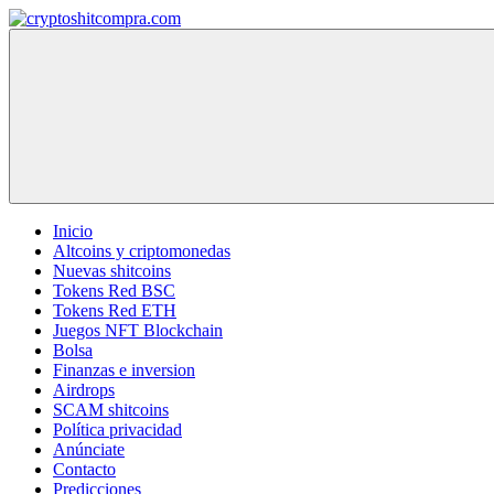
Saltar
al
cryptoshitcompra.com
contenido
Inicio
Altcoins y criptomonedas
Nuevas shitcoins
Tokens Red BSC
Tokens Red ETH
Juegos NFT Blockchain
Bolsa
Finanzas e inversion
Airdrops
SCAM shitcoins
Política privacidad
Anúnciate
Contacto
Predicciones