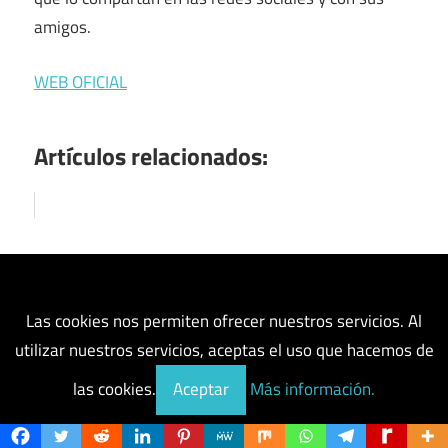
amigos.
WEB OFICIAL
Artículos relacionados:
Las cookies nos permiten ofrecer nuestros servicios. Al
Coinbase baraja 16.7M XRP
utilizar nuestros servicios, aceptas el uso que hacemos de
en movimiento gigante que
las cookies.
Aceptar
Más información.
plantea preguntas