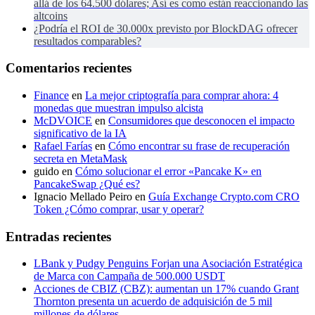
allá de los 64.500 dólares; Así es como están reaccionando las
altcoins
¿Podría el ROI de 30.000x previsto por BlockDAG ofrecer
resultados comparables?
Comentarios recientes
Finance
en
La mejor criptografía para comprar ahora: 4
monedas que muestran impulso alcista
McDVOICE
en
Consumidores que desconocen el impacto
significativo de la IA
Rafael Farías
en
Cómo encontrar su frase de recuperación
secreta en MetaMask
guido
en
Cómo solucionar el error «Pancake K» en
PancakeSwap ¿Qué es?
Ignacio Mellado Peiro
en
Guía Exchange Crypto.com CRO
Token ¿Cómo comprar, usar y operar?
Entradas recientes
LBank y Pudgy Penguins Forjan una Asociación Estratégica
de Marca con Campaña de 500.000 USDT
Acciones de CBIZ (CBZ): aumentan un 17% cuando Grant
Thornton presenta un acuerdo de adquisición de 5 mil
millones de dólares