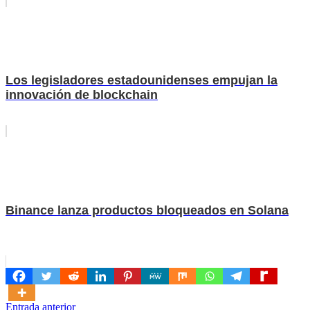
Los legisladores estadounidenses empujan la
innovación de blockchain
Binance lanza productos bloqueados en Solana
Navegación
Entrada anterior