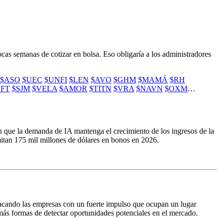
cas semanas de cotizar en bolsa. Eso obligaría a los administradores
$ASO
$UEC
$UNFI
$LEN
$AVO
$GHM
$MAMÁ
$RH
FT
$SJM
$VELA
$AMOR
$TITN
$VRA
$NAVN
$OXM
…
an que la demanda de IA mantenga el crecimiento de los ingresos de la
mitan 175 mil millones de dólares en bonos en 2026.
tacando las empresas con un fuerte impulso que ocupan un lugar
ás formas de detectar oportunidades potenciales en el mercado.