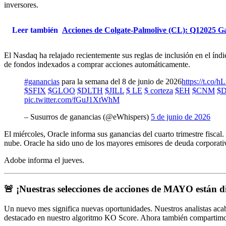
inversores.
Leer también
Acciones de Colgate-Palmolive (CL): Q12025 G
El Nasdaq ha relajado recientemente sus reglas de inclusión en el índ
de fondos indexados a comprar acciones automáticamente.
#ganancias
para la semana del 8 de junio de 2026
https://t.co
$SFIX
$GLOO
$DLTH
$JILL
$ LE
$ corteza
$EH
$CNM
$D
pic.twitter.com/fGuJ1XtWhM
– Susurros de ganancias (@eWhispers)
5 de junio de 2026
El miércoles, Oracle informa sus ganancias del cuarto trimestre fisca
nube. Oracle ha sido uno de los mayores emisores de deuda corporativa
Adobe informa el jueves.
🚨 ¡Nuestras selecciones de acciones de MAYO están d
Un nuevo mes significa nuevas oportunidades. Nuestros analistas acab
destacado en nuestro algoritmo KO Score. Ahora también compartimos 