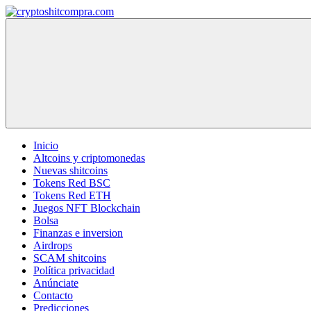
Saltar
al
cryptoshitcompra.com
contenido
Inicio
Altcoins y criptomonedas
Nuevas shitcoins
Tokens Red BSC
Tokens Red ETH
Juegos NFT Blockchain
Bolsa
Finanzas e inversion
Airdrops
SCAM shitcoins
Política privacidad
Anúnciate
Contacto
Predicciones