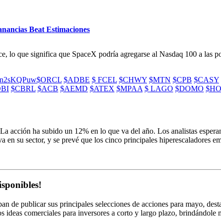
anancias Beat Estimaciones
ice, lo que significa que SpaceX podría agregarse al Nasdaq 100 a las po
/hLn2sKQPuw
$ORCL
$ADBE
$ FCEL
$CHWY
$MTN
$CPB
$CASY
BI
$CBRL
$ACB
$AEMD
$ATEX
$MPAA
$ LAGO
$DOMO
$HO
l. La acción ha subido un 12% en lo que va del año. Los analistas esper
 en su sector, y se prevé que los cinco principales hiperescaladores e
isponibles!
an de publicar sus principales selecciones de acciones para mayo, des
ideas comerciales para inversores a corto y largo plazo, brindándole m