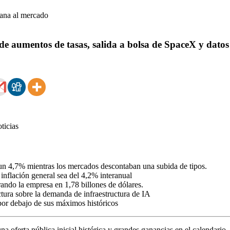
 aumentos de tasas, salida a bolsa de SpaceX y datos 
n 4,7% mientras los mercados descontaban una subida de tipos.
inflación general sea del 4,2% interanual
rando la empresa en 1,78 billones de dólares.
ura sobre la demanda de infraestructura de IA
por debajo de sus máximos históricos
na oferta pública inicial histórica y grandes ganancias en el calendario