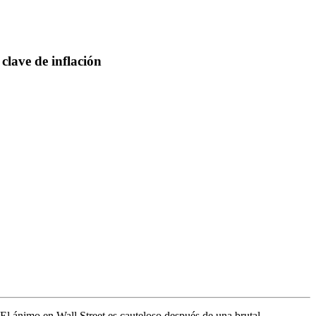
clave de inflación
. El ánimo en Wall Street es cauteloso después de una brutal