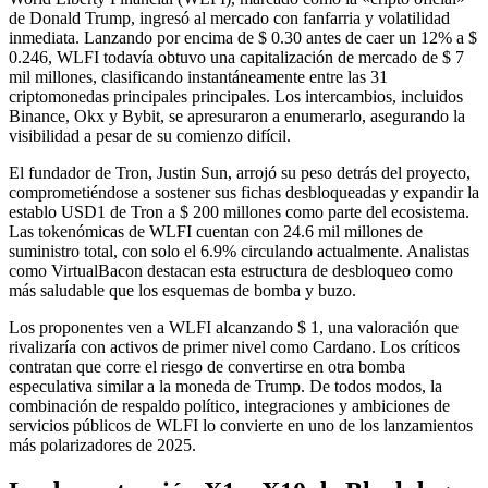
de Donald Trump, ingresó al mercado con fanfarria y volatilidad
inmediata. Lanzando por encima de $ 0.30 antes de caer un 12% a $
0.246, WLFI todavía obtuvo una capitalización de mercado de $ 7
mil millones, clasificando instantáneamente entre las 31
criptomonedas principales principales. Los intercambios, incluidos
Binance, Okx y Bybit, se apresuraron a enumerarlo, asegurando la
visibilidad a pesar de su comienzo difícil.
El fundador de Tron, Justin Sun, arrojó su peso detrás del proyecto,
comprometiéndose a sostener sus fichas desbloqueadas y expandir la
establo USD1 de Tron a $ 200 millones como parte del ecosistema.
Las tokenómicas de WLFI cuentan con 24.6 mil millones de
suministro total, con solo el 6.9% circulando actualmente. Analistas
como VirtualBacon destacan esta estructura de desbloqueo como
más saludable que los esquemas de bomba y buzo.
Los proponentes ven a WLFI alcanzando $ 1, una valoración que
rivalizaría con activos de primer nivel como Cardano. Los críticos
contratan que corre el riesgo de convertirse en otra bomba
especulativa similar a la moneda de Trump. De todos modos, la
combinación de respaldo político, integraciones y ambiciones de
servicios públicos de WLFI lo convierte en uno de los lanzamientos
más polarizadores de 2025.