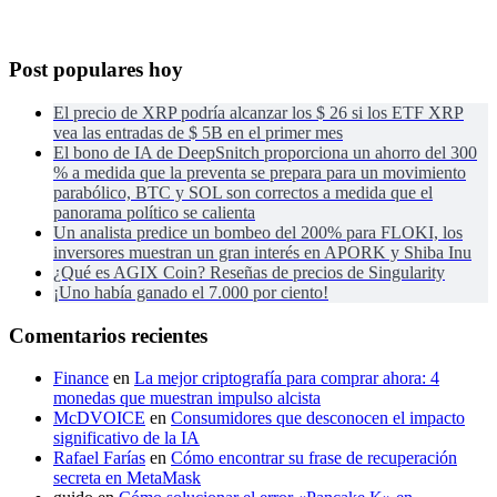
Post populares hoy
El precio de XRP podría alcanzar los $ 26 si los ETF XRP
vea las entradas de $ 5B en el primer mes
El bono de IA de DeepSnitch proporciona un ahorro del 300
% a medida que la preventa se prepara para un movimiento
parabólico, BTC y SOL son correctos a medida que el
panorama político se calienta
Un analista predice un bombeo del 200% para FLOKI, los
inversores muestran un gran interés en APORK y Shiba Inu
¿Qué es AGIX Coin? Reseñas de precios de Singularity
¡Uno había ganado el 7.000 por ciento!
Comentarios recientes
Finance
en
La mejor criptografía para comprar ahora: 4
monedas que muestran impulso alcista
McDVOICE
en
Consumidores que desconocen el impacto
significativo de la IA
Rafael Farías
en
Cómo encontrar su frase de recuperación
secreta en MetaMask