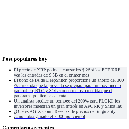
Post populares hoy
El precio de XRP podría alcanzar los $ 26 si los ETF XRP
vea las entradas de $ 5B en el primer mes
El bono de IA de DeepSnitch proporciona un ahorro del 300
% a medida que la preventa se prepara para un movimiento
parabólico, BTC y SOL son correctos a medida que el
panorama político se calienta
Un analista predice un bombeo del 200% para FLOKI, los
inversores muestran un gran interés en APORK y Shiba Inu
¿Qué es AGIX Coin? Reseñas de precios de Singularity
¡Uno había ganado el 7.000 por ciento!
Comentarios recientes