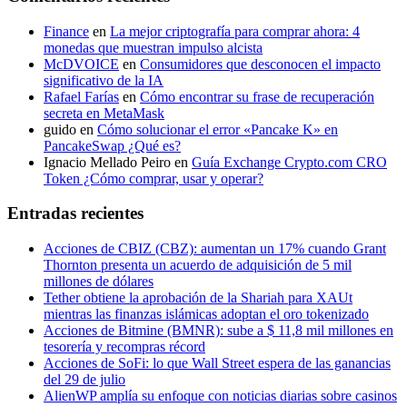
Finance
en
La mejor criptografía para comprar ahora: 4
monedas que muestran impulso alcista
McDVOICE
en
Consumidores que desconocen el impacto
significativo de la IA
Rafael Farías
en
Cómo encontrar su frase de recuperación
secreta en MetaMask
guido
en
Cómo solucionar el error «Pancake K» en
PancakeSwap ¿Qué es?
Ignacio Mellado Peiro
en
Guía Exchange Crypto.com CRO
Token ¿Cómo comprar, usar y operar?
Entradas recientes
Acciones de CBIZ (CBZ): aumentan un 17% cuando Grant
Thornton presenta un acuerdo de adquisición de 5 mil
millones de dólares
Tether obtiene la aprobación de la Shariah para XAUt
mientras las finanzas islámicas adoptan el oro tokenizado
Acciones de Bitmine (BMNR): sube a $ 11,8 mil millones en
tesorería y recompras récord
Acciones de SoFi: lo que Wall Street espera de las ganancias
del 29 de julio
AlienWP amplía su enfoque con noticias diarias sobre casinos