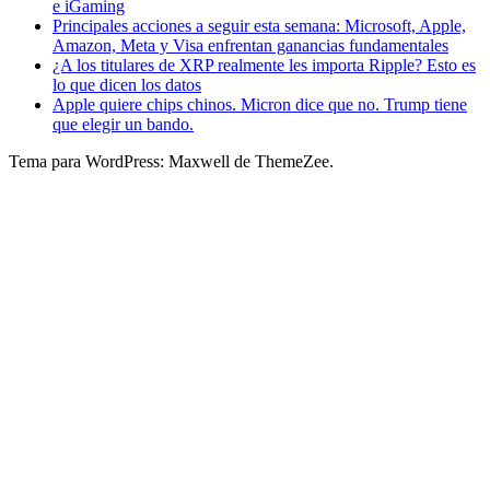
e iGaming
Principales acciones a seguir esta semana: Microsoft, Apple,
Amazon, Meta y Visa enfrentan ganancias fundamentales
¿A los titulares de XRP realmente les importa Ripple? Esto es
lo que dicen los datos
Apple quiere chips chinos. Micron dice que no. Trump tiene
que elegir un bando.
Tema para WordPress: Maxwell de ThemeZee.