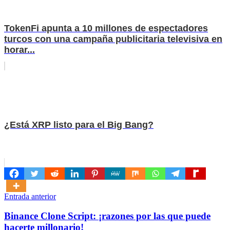
TokenFi apunta a 10 millones de espectadores
turcos con una campaña publicitaria televisiva en
horar...
¿Está XRP listo para el Big Bang?
Navegación
Entrada anterior
de
Binance Clone Script: ¡razones por las que puede
entradas
hacerte millonario!