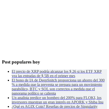
Post populares hoy
El precio de XRP podría alcanzar los $ 26 si los ETF XRP
vea las entradas de $ 5B en el primer mes
El bono de IA de DeepSnitch proporciona un ahorro del 300
% a medida que la preventa se prepara para un movimiento
parabólico, BTC y SOL son correctos a medida que el
panorama político se calienta
Un analista predice un bombeo del 200% para FLOKI, los
inversores muestran un gran interés en APORK y Shiba Inu
¿Qué es AGIX Coin? Reseñas de precios de Singularity