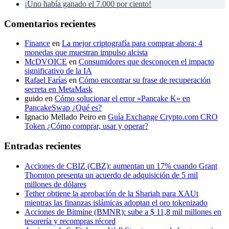
¡Uno había ganado el 7.000 por ciento!
Comentarios recientes
Finance
en
La mejor criptografía para comprar ahora: 4
monedas que muestran impulso alcista
McDVOICE
en
Consumidores que desconocen el impacto
significativo de la IA
Rafael Farías
en
Cómo encontrar su frase de recuperación
secreta en MetaMask
guido
en
Cómo solucionar el error «Pancake K» en
PancakeSwap ¿Qué es?
Ignacio Mellado Peiro
en
Guía Exchange Crypto.com CRO
Token ¿Cómo comprar, usar y operar?
Entradas recientes
Acciones de CBIZ (CBZ): aumentan un 17% cuando Grant
Thornton presenta un acuerdo de adquisición de 5 mil
millones de dólares
Tether obtiene la aprobación de la Shariah para XAUt
mientras las finanzas islámicas adoptan el oro tokenizado
Acciones de Bitmine (BMNR): sube a $ 11,8 mil millones en
tesorería y recompras récord