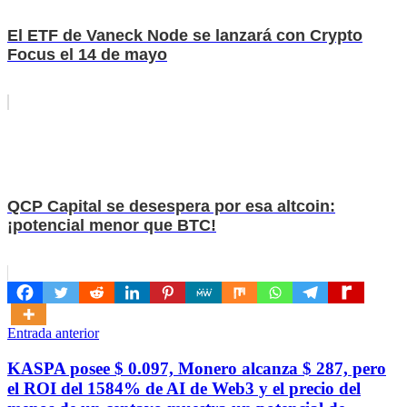
El ETF de Vaneck Node se lanzará con Crypto
Focus el 14 de mayo
QCP Capital se desespera por esa altcoin:
¡potencial menor que BTC!
Navegación
Entrada anterior
de
KASPA posee $ 0.097, Monero alcanza $ 287, pero
entradas
el ROI del 1584% de AI de Web3 y el precio del