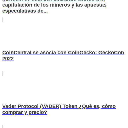
capitulación de los mineros y las apuestas
especulativas de...
CoinCentral se asocia con CoinGecko: GeckoCon
2022
Vader Protocol (VADER) Token ¿Qué es, cómo
comprar y precio?