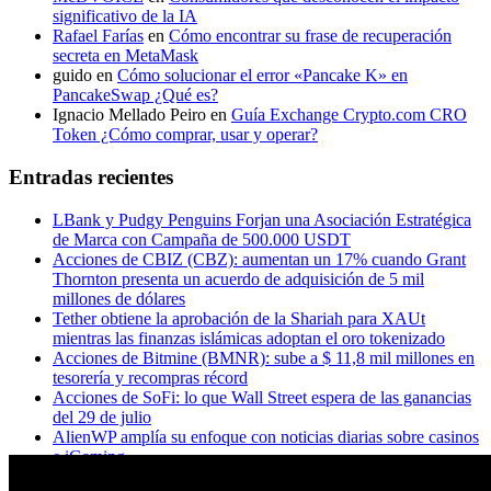
significativo de la IA
Rafael Farías
en
Cómo encontrar su frase de recuperación
secreta en MetaMask
guido
en
Cómo solucionar el error «Pancake K» en
PancakeSwap ¿Qué es?
Ignacio Mellado Peiro
en
Guía Exchange Crypto.com CRO
Token ¿Cómo comprar, usar y operar?
Entradas recientes
LBank y Pudgy Penguins Forjan una Asociación Estratégica
de Marca con Campaña de 500.000 USDT
Acciones de CBIZ (CBZ): aumentan un 17% cuando Grant
Thornton presenta un acuerdo de adquisición de 5 mil
millones de dólares
Tether obtiene la aprobación de la Shariah para XAUt
mientras las finanzas islámicas adoptan el oro tokenizado
Acciones de Bitmine (BMNR): sube a $ 11,8 mil millones en
tesorería y recompras récord
Acciones de SoFi: lo que Wall Street espera de las ganancias
del 29 de julio
AlienWP amplía su enfoque con noticias diarias sobre casinos
e iGaming
Principales acciones a seguir esta semana: Microsoft, Apple,