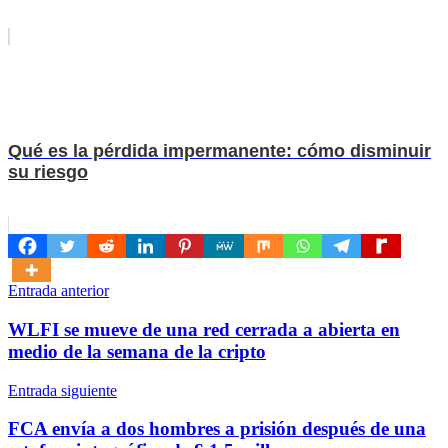
Qué es la pérdida impermanente: cómo disminuir
su riesgo
Navegación
Entrada anterior
de
WLFI se mueve de una red cerrada a abierta en
entradas
medio de la semana de la cripto
Entrada siguiente
FCA envía a dos hombres a prisión después de una