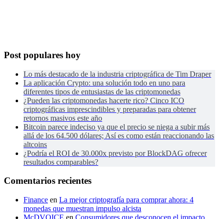
Post populares hoy
Lo más destacado de la industria criptográfica de Tim Draper
La aplicación Crypto: una solución todo en uno para
diferentes tipos de entusiastas de las criptomonedas
¿Pueden las criptomonedas hacerte rico? Cinco ICO
criptográficas imprescindibles y preparadas para obtener
retornos masivos este año
Bitcoin parece indeciso ya que el precio se niega a subir más
allá de los 64.500 dólares; Así es como están reaccionando las
altcoins
¿Podría el ROI de 30.000x previsto por BlockDAG ofrecer
resultados comparables?
Comentarios recientes
Finance
en
La mejor criptografía para comprar ahora: 4
monedas que muestran impulso alcista
McDVOICE
en
Consumidores que desconocen el impacto