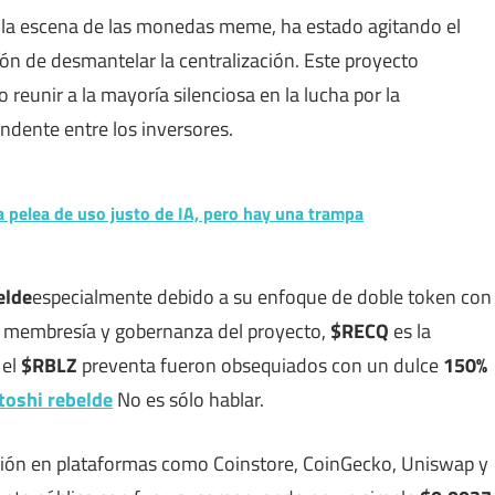
en la escena de las monedas meme, ha estado agitando el
n de desmantelar la centralización. Este proyecto
reunir a la mayoría silenciosa en la lucha por la
ndente entre los inversores.
 pelea de uso justo de IA, pero hay una trampa
elde
especialmente debido a su enfoque de doble token con
e membresía y gobernanza del proyecto,
$RECQ
es la
 el
$RBLZ
preventa fueron obsequiados con un dulce
150%
toshi rebelde
No es sólo hablar.
ión en plataformas como Coinstore, CoinGecko, Uniswap y