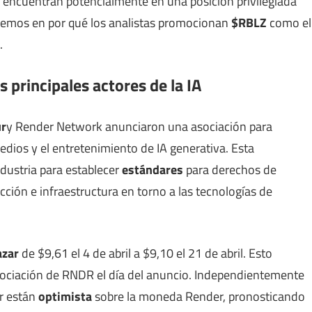
e encuentran potencialmente en una posición privilegiada
icemos en por qué los analistas promocionan
$RBLZ
como el
.
 principales actores de la IA
ur
y Render Network anunciaron una asociación para
dios y el entretenimiento de IA generativa. Esta
ndustria para establecer
estándares
para derechos de
ucción e infraestructura en torno a las tecnologías de
azar
de $9,61 el 4 de abril a $9,10 el 21 de abril. Esto
gociación de RNDR el día del anuncio. Independientemente
er están
optimista
sobre la moneda Render, pronosticando