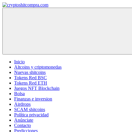
Saltar
al
cryptoshitcompra.com
contenido
Inicio
Altcoins y criptomonedas
Nuevas shitcoins
Tokens Red BSC
Tokens Red ETH
Juegos NFT Blockchain
Bolsa
Finanzas e inversion
Airdrops
SCAM shitcoins
Política privacidad
Anúnciate
Contacto
Predicciones