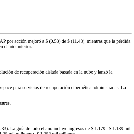
 por acción mejoró a $ (0.53) de $ (11.48), mientras que la pérdida
n el año anterior.
lución de recuperación aislada basada en la nube y lanzó la
space para servicios de recuperación cibernética administradas. La
stres.
33). La guía de todo el año incluye ingresos de $ 1.179– $ 1.189 mil
.38 mil millones y $ 1.388 mil millones.