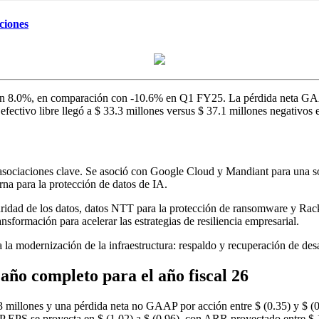
ciones
 en 8.0%, en comparación con -10.6% en Q1 FY25. La pérdida neta GAAP
fectivo libre llegó a $ 33.3 millones versus $ 37.1 millones negativos e
 asociaciones clave. Se asoció con Google Cloud y Mandiant para una so
na para la protección de datos de IA.
uridad de los datos, datos NTT para la protección de ransomware y Rack
ormación para acelerar las estrategias de resiliencia empresarial.
 la modernización de la infraestructura: respaldo y recuperación de desa
 año completo para el año fiscal 26
 millones y una pérdida neta no GAAP por acción entre $ (0.35) y $ (0.
P EPS se proyecta en $ (1.02) a $ (0.96), con ARR proyectado entre $ 1