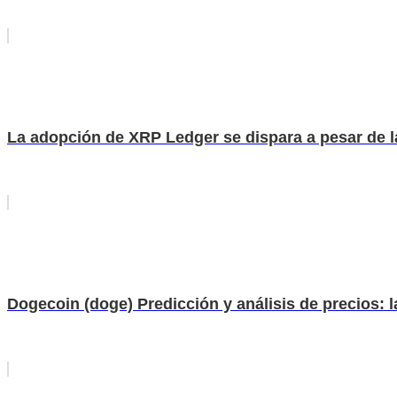
La adopción de XRP Ledger se dispara a pesar de l
Dogecoin (doge) Predicción y análisis de precios: l