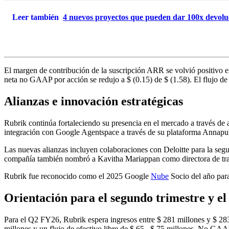
Leer también
4 nuevos proyectos que pueden dar 100x devolu
El margen de contribución de la suscripción ARR se volvió positivo
neta no GAAP por acción se redujo a $ (0.15) de $ (1.58). El flujo de e
Alianzas e innovación estratégicas
Rubrik continúa fortaleciendo su presencia en el mercado a través de
integración con Google Agentspace a través de su plataforma Annapur
Las nuevas alianzas incluyen colaboraciones con Deloitte para la seg
compañía también nombró a Kavitha Mariappan como directora de transf
Rubrik fue reconocido como el 2025 Google
Nube
Socio del año para
Orientación para el segundo trimestre y el
Para el Q2 FY26, Rubrik espera ingresos entre $ 281 millones y $ 283
millones y un flujo de efectivo libre de $ 65– $ 75 millones. No GAA