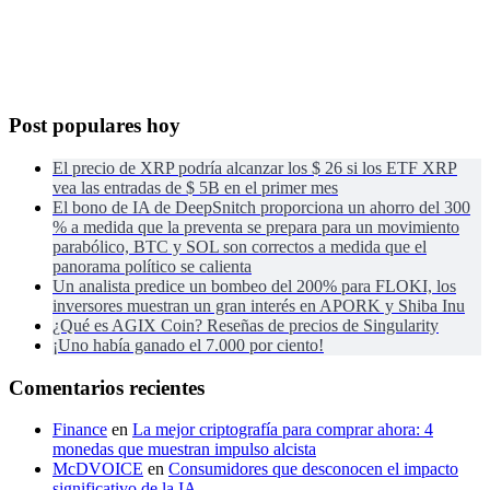
Post populares hoy
El precio de XRP podría alcanzar los $ 26 si los ETF XRP
vea las entradas de $ 5B en el primer mes
El bono de IA de DeepSnitch proporciona un ahorro del 300
% a medida que la preventa se prepara para un movimiento
parabólico, BTC y SOL son correctos a medida que el
panorama político se calienta
Un analista predice un bombeo del 200% para FLOKI, los
inversores muestran un gran interés en APORK y Shiba Inu
¿Qué es AGIX Coin? Reseñas de precios de Singularity
¡Uno había ganado el 7.000 por ciento!
Comentarios recientes
Finance
en
La mejor criptografía para comprar ahora: 4
monedas que muestran impulso alcista
McDVOICE
en
Consumidores que desconocen el impacto
significativo de la IA