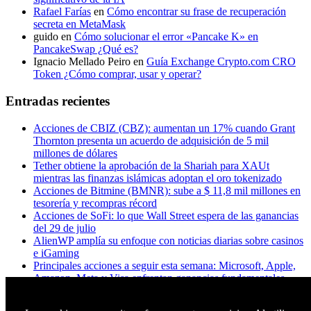
Rafael Farías
en
Cómo encontrar su frase de recuperación
secreta en MetaMask
guido
en
Cómo solucionar el error «Pancake K» en
PancakeSwap ¿Qué es?
Ignacio Mellado Peiro
en
Guía Exchange Crypto.com CRO
Token ¿Cómo comprar, usar y operar?
Entradas recientes
Acciones de CBIZ (CBZ): aumentan un 17% cuando Grant
Thornton presenta un acuerdo de adquisición de 5 mil
millones de dólares
Tether obtiene la aprobación de la Shariah para XAUt
mientras las finanzas islámicas adoptan el oro tokenizado
Acciones de Bitmine (BMNR): sube a $ 11,8 mil millones en
tesorería y recompras récord
Acciones de SoFi: lo que Wall Street espera de las ganancias
del 29 de julio
AlienWP amplía su enfoque con noticias diarias sobre casinos
e iGaming
Principales acciones a seguir esta semana: Microsoft, Apple,
Amazon, Meta y Visa enfrentan ganancias fundamentales
¿A los titulares de XRP realmente les importa Ripple? Esto es
lo que dicen los datos