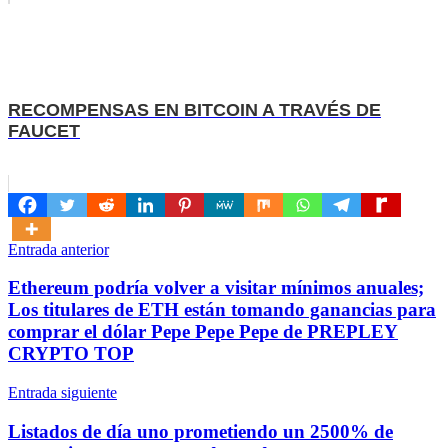
RECOMPENSAS EN BITCOIN A TRAVÉS DE
FAUCET
Navegación
Entrada anterior
de
Ethereum podría volver a visitar mínimos anuales;
entradas
Los titulares de ETH están tomando ganancias para
comprar el dólar Pepe Pepe Pepe de PREPLEY
CRYPTO TOP
Entrada siguiente
Listados de día uno prometiendo un 2500% de