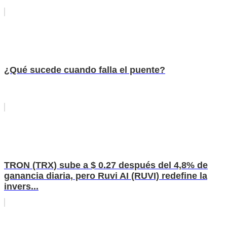
¿Qué sucede cuando falla el puente?
TRON (TRX) sube a $ 0.27 después del 4,8% de
ganancia diaria, pero Ruvi AI (RUVI) redefine la
invers...