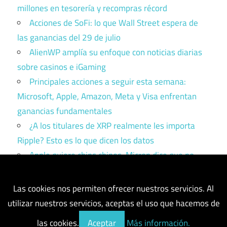
millones en tesorería y recompras récord
Acciones de SoFi: lo que Wall Street espera de
las ganancias del 29 de julio
AlienWP amplía su enfoque con noticias diarias
sobre casinos e iGaming
Principales acciones a seguir esta semana:
Microsoft, Apple, Amazon, Meta y Visa enfrentan
ganancias fundamentales
¿A los titulares de XRP realmente les importa
Ripple? Esto es lo que dicen los datos
Apple quiere chips chinos. Micron dice que no.
Trump tiene que elegir un bando.
Las cookies nos permiten ofrecer nuestros servicios. Al
utilizar nuestros servicios, aceptas el uso que hacemos de
las cookies.
Aceptar
Más información.