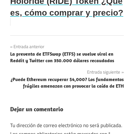
Holoride (RIDE) Token ¿Qué
es, cómo comprar y precio?
Navegación
Entrada anterior
La preventa de ETFSwap (ETFS) se vuelve viral en
de
Reddit y Twitter con 350.000 dólares recaudados
entradas
Entrada siguiente
¿Puede Ethereum recuperar $4,000? Los fundamentos
frágiles amenazan con provocar la caída de ETH
Dejar un comentario
Tu dirección de correo electrónico no será publicada.