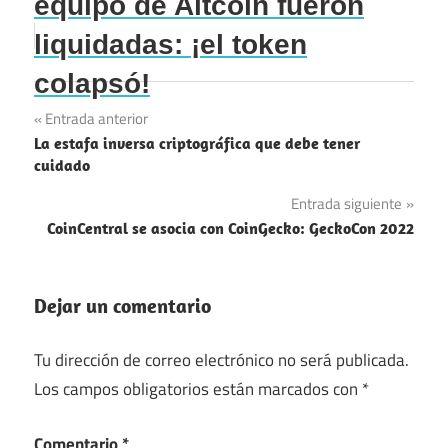
equipo de Altcoin fueron
liquidadas: ¡el token
colapsó!
Navegación
Entrada anterior
La estafa inversa criptográfica que debe tener
de
cuidado
entradas
Entrada siguiente
CoinCentral se asocia con CoinGecko: GeckoCon 2022
Dejar un comentario
Tu dirección de correo electrónico no será publicada.
Los campos obligatorios están marcados con
*
Comentario
*