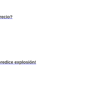
recio?
predice explosión!