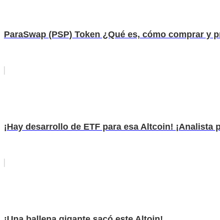
ParaSwap (PSP) Token ¿Qué es, cómo comprar y p
¡Hay desarrollo de ETF para esa Altcoin! ¡Analista 
¡Una ballena gigante sacó este Altoin!