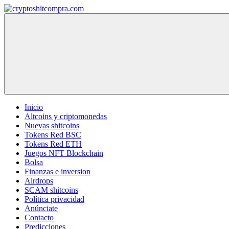
Saltar
al
cryptoshitcompra.com
contenido
Inicio
Altcoins y criptomonedas
Nuevas shitcoins
Tokens Red BSC
Tokens Red ETH
Juegos NFT Blockchain
Bolsa
Finanzas e inversion
Airdrops
SCAM shitcoins
Política privacidad
Anúnciate
Contacto
Predicciones