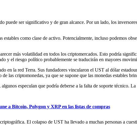
 puede ser significativo y de gran alcance. Por un lado, los inversore
as estables como clase de activo. Potencialmente, incluso podemos obse
recer más volatilidad en todos los criptomercados. Esto podría signifi
do y el riesgo político probablemente se traducirán en mayores movimie
ado en la red Terra. Sus fundadores vincularon el UST al dólar estado
o de las criptomonedas, ya que se supone que las monedas estables brin
algunos especulan que podría deberse a la falta de soporte técnico. La 
une a Bitcoin, Polygon y XRP en las listas de compras
criptográfica. El colapso de UST ha llevado a muchas personas a cuestio