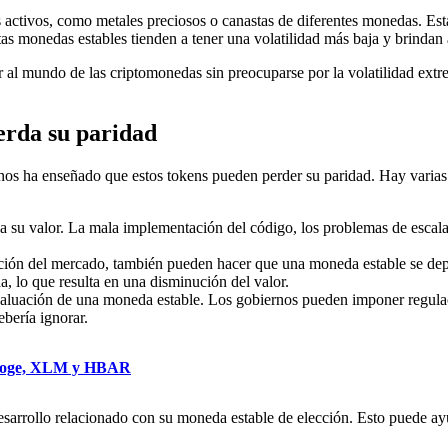
activos, como metales preciosos o canastas de diferentes monedas. Esta
 monedas estables tienden a tener una volatilidad más baja y brindan a
 al mundo de las criptomonedas sin preocuparse por la volatilidad ext
erda su paridad
ia nos ha enseñado que estos tokens pueden perder su paridad. Hay varia
 su valor. La mala implementación del código, los problemas de escalad
ción del mercado, también pueden hacer que una moneda estable se depr
a, lo que resulta en una disminución del valor.
aluación de una moneda estable. Los gobiernos pueden imponer regulaci
ebería ignorar.
e Doge, XLM y HBAR
esarrollo relacionado con su moneda estable de elección. Esto puede ayu