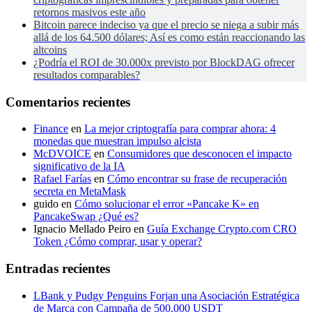
retornos masivos este año
Bitcoin parece indeciso ya que el precio se niega a subir más
allá de los 64.500 dólares; Así es como están reaccionando las
altcoins
¿Podría el ROI de 30.000x previsto por BlockDAG ofrecer
resultados comparables?
Comentarios recientes
Finance
en
La mejor criptografía para comprar ahora: 4
monedas que muestran impulso alcista
McDVOICE
en
Consumidores que desconocen el impacto
significativo de la IA
Rafael Farías
en
Cómo encontrar su frase de recuperación
secreta en MetaMask
guido
en
Cómo solucionar el error «Pancake K» en
PancakeSwap ¿Qué es?
Ignacio Mellado Peiro
en
Guía Exchange Crypto.com CRO
Token ¿Cómo comprar, usar y operar?
Entradas recientes
LBank y Pudgy Penguins Forjan una Asociación Estratégica
de Marca con Campaña de 500.000 USDT