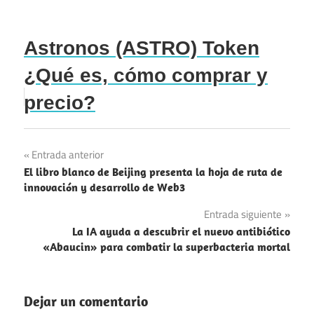
Astronos (ASTRO) Token
¿Qué es, cómo comprar y
precio?
Navegación
Entrada anterior
El libro blanco de Beijing presenta la hoja de ruta de
de
innovación y desarrollo de Web3
entradas
Entrada siguiente
La IA ayuda a descubrir el nuevo antibiótico
«Abaucin» para combatir la superbacteria mortal
Dejar un comentario