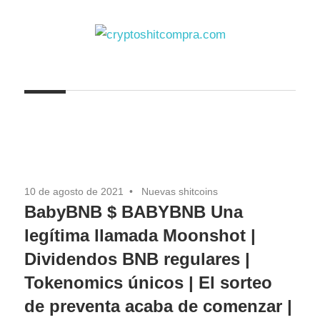
Saltar
al
contenido
cryptoshitcompra.com
10 de agosto de 2021
Nuevas shitcoins
BabyBNB $ BABYBNB Una
legítima llamada Moonshot |
Dividendos BNB regulares |
Tokenomics únicos | El sorteo
de preventa acaba de comenzar |