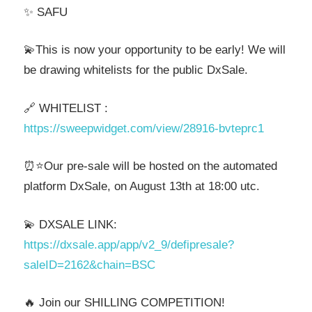
✨ SAFU
💫This is now your opportunity to be early! We will
be drawing whitelists for the public DxSale.
🔗 WHITELIST :
https://sweepwidget.com/view/28916-bvteprc1
⏰⭐️Our pre-sale will be hosted on the automated
platform DxSale, on August 13th at 18:00 utc.
💫 DXSALE LINK:
https://dxsale.app/app/v2_9/defipresale?
saleID=2162&chain=BSC
🔥 Join our SHILLING COMPETITION!