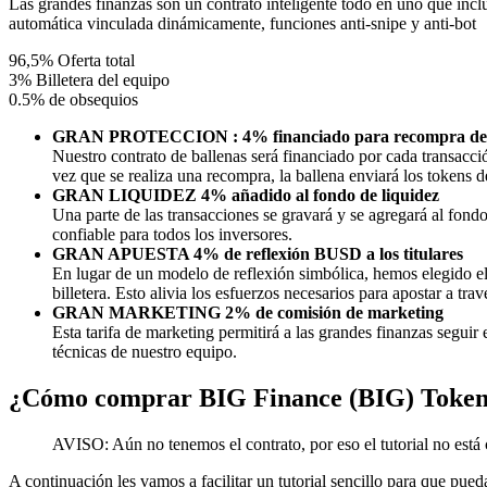
Las grandes finanzas son un contrato inteligente todo en uno que inc
automática vinculada dinámicamente, funciones anti-snipe y anti-bot
96,5% Oferta total
3% Billetera del equipo
0.5% de obsequios
GRAN PROTECCION : 4% financiado para recompra de b
Nuestro contrato de ballenas será financiado por cada transacci
vez que se realiza una recompra, la ballena enviará los token
GRAN LIQUIDEZ 4% añadido al fondo de liquidez
Una parte de las transacciones se gravará y se agregará al fon
confiable para todos los inversores.
GRAN APUESTA 4% de reflexión BUSD a los titulares
En lugar de un modelo de reflexión simbólica, hemos elegid
billetera. Esto alivia los esfuerzos necesarios para apostar a tra
GRAN MARKETING 2% de comisión de marketing
Esta tarifa de marketing permitirá a las grandes finanzas seguir 
técnicas de nuestro equipo.
¿Cómo comprar BIG Finance (BIG) Token c
AVISO: Aún no tenemos el contrato, por eso el tutorial no está
A continuación les vamos a facilitar un tutorial sencillo para que pu