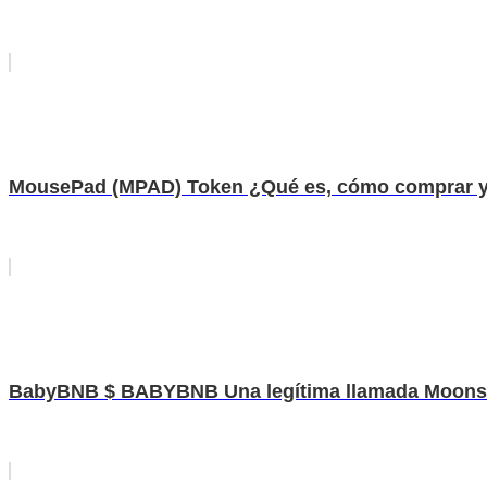
MousePad (MPAD) Token ¿Qué es, cómo comprar y
BabyBNB $ BABYBNB Una legítima llamada Moonshot