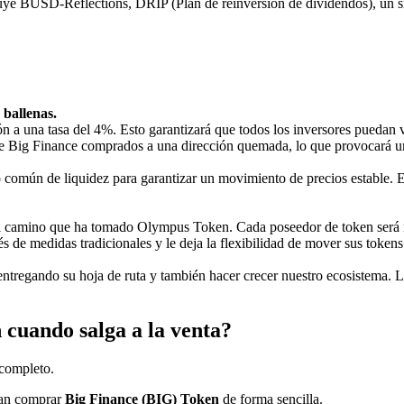
luye BUSD-Reflections, DRIP (Plan de reinversión de dividendos), un si
allenas.
ón a una tasa del 4%. Esto garantizará que todos los inversores puedan v
s de Big Finance comprados a una dirección quemada, lo que provocará u
do común de liquidez para garantizar un movimiento de precios estable. 
o el camino que ha tomado Olympus Token. Cada poseedor de token se
vés de medidas tradicionales y le deja la flexibilidad de mover sus token
entregando su hoja de ruta y también hacer crecer nuestro ecosistema. La 
uando salga a la venta?
 completo.
edan comprar
Big Finance (BIG) Token
de forma sencilla.