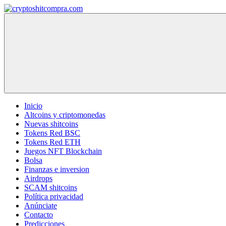
Saltar
al
cryptoshitcompra.com
contenido
Inicio
Altcoins y criptomonedas
Nuevas shitcoins
Tokens Red BSC
Tokens Red ETH
Juegos NFT Blockchain
Bolsa
Finanzas e inversion
Airdrops
SCAM shitcoins
Política privacidad
Anúnciate
Contacto
Predicciones