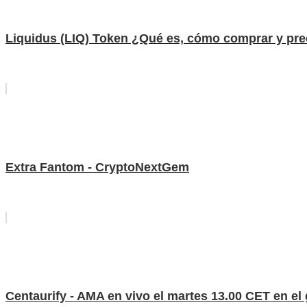
Liquidus (LIQ) Token ¿Qué es, cómo comprar y pre
Extra Fantom - CryptoNextGem
Centaurify - AMA en vivo el martes 13.00 CET en el 