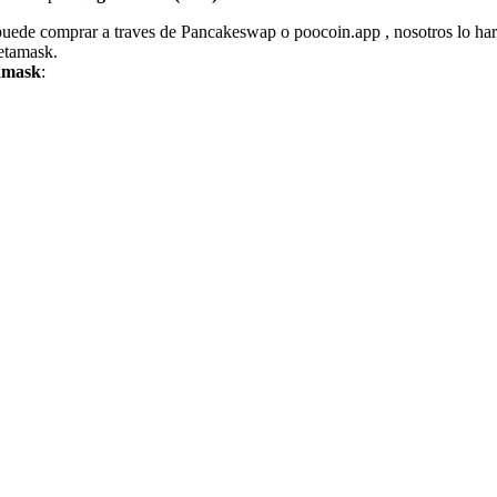
 puede comprar a traves de Pancakeswap o poocoin.app , nosotros lo ha
metamask.
tamask
: