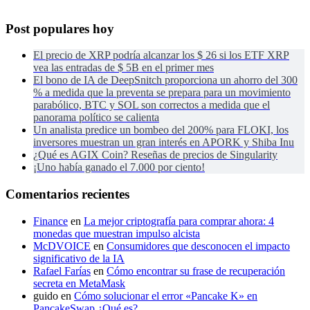
Post populares hoy
El precio de XRP podría alcanzar los $ 26 si los ETF XRP
vea las entradas de $ 5B en el primer mes
El bono de IA de DeepSnitch proporciona un ahorro del 300
% a medida que la preventa se prepara para un movimiento
parabólico, BTC y SOL son correctos a medida que el
panorama político se calienta
Un analista predice un bombeo del 200% para FLOKI, los
inversores muestran un gran interés en APORK y Shiba Inu
¿Qué es AGIX Coin? Reseñas de precios de Singularity
¡Uno había ganado el 7.000 por ciento!
Comentarios recientes
Finance
en
La mejor criptografía para comprar ahora: 4
monedas que muestran impulso alcista
McDVOICE
en
Consumidores que desconocen el impacto
significativo de la IA
Rafael Farías
en
Cómo encontrar su frase de recuperación
secreta en MetaMask
guido
en
Cómo solucionar el error «Pancake K» en
PancakeSwap ¿Qué es?