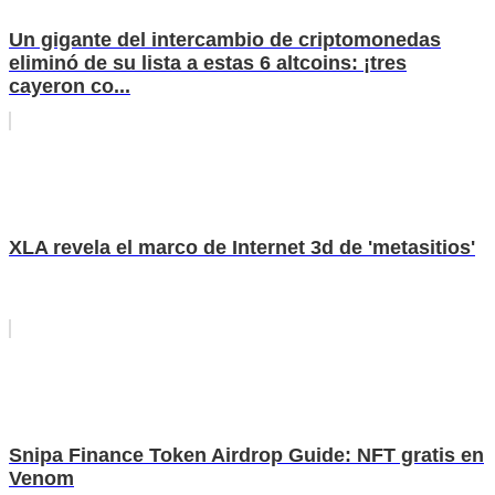
Un gigante del intercambio de criptomonedas
eliminó de su lista a estas 6 altcoins: ¡tres
cayeron co...
XLA revela el marco de Internet 3d de 'metasitios'
Snipa Finance Token Airdrop Guide: NFT gratis en
Venom