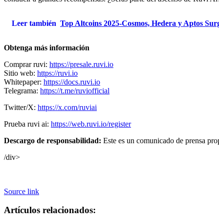
Leer también
Top Altcoins 2025-Cosmos, Hedera y Aptos Surg
Obtenga más información
Comprar ruvi:
https://presale.ruvi.io
Sitio web:
https://ruvi.io
Whitepaper:
https://docs.ruvi.io
Telegrama:
https://t.me/ruviofficial
Twitter/X:
https://x.com/ruviai
Prueba ruvi ai:
https://web.ruvi.io/register
Descargo de responsabilidad:
Este es un comunicado de prensa propo
/div>
Source link
Artículos relacionados: