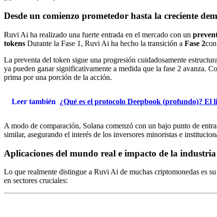
Desde un comienzo prometedor hasta la creciente de
Ruvi Ai ha realizado una fuerte entrada en el mercado con un
prevent
tokens
Durante la Fase 1, Ruvi Ai ha hecho la transición a
Fase 2
con
La preventa del token sigue una progresión cuidadosamente estructura
ya pueden ganar significativamente a medida que la fase 2 avanza. 
prima por una porción de la acción.
Leer también
¿Qué es el protocolo Deepbook (profundo)? El li
A modo de comparación, Solana comenzó con un bajo punto de entrada 
similar, asegurando el interés de los inversores minoristas e instituci
Aplicaciones del mundo real e impacto de la industria
Lo que realmente distingue a Ruvi Ai de muchas criptomonedas es s
en sectores cruciales: