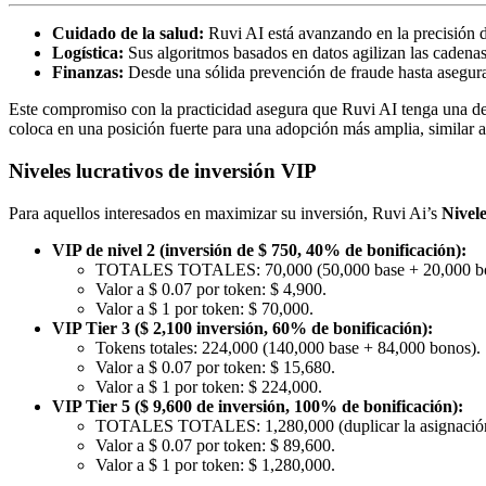
Cuidado de la salud:
Ruvi AI está avanzando en la precisión d
Logística:
Sus algoritmos basados ​​en datos agilizan las cadenas
Finanzas:
Desde una sólida prevención de fraude hasta asegurar
Este compromiso con la practicidad asegura que Ruvi AI tenga una de
coloca en una posición fuerte para una adopción más amplia, similar a
Niveles lucrativos de inversión VIP
Para aquellos interesados ​​en maximizar su inversión, Ruvi Ai’s
Nivel
VIP de nivel 2 (inversión de $ 750, 40% de bonificación):
TOTALES TOTALES: 70,000 (50,000 base + 20,000 bo
Valor a $ 0.07 por token: $ 4,900.
Valor a $ 1 por token: $ 70,000.
VIP Tier 3 ($ 2,100 inversión, 60% de bonificación):
Tokens totales: 224,000 (140,000 base + 84,000 bonos).
Valor a $ 0.07 por token: $ 15,680.
Valor a $ 1 por token: $ 224,000.
VIP Tier 5 ($ 9,600 de inversión, 100% de bonificación):
TOTALES TOTALES: 1,280,000 (duplicar la asignació
Valor a $ 0.07 por token: $ 89,600.
Valor a $ 1 por token: $ 1,280,000.