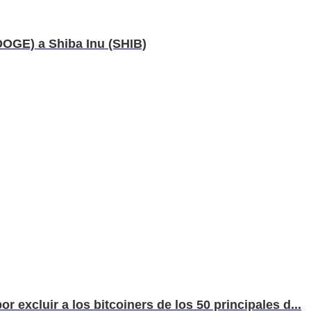
DOGE) a Shiba Inu (SHIB)
 excluir a los bitcoiners de los 50 principales d...