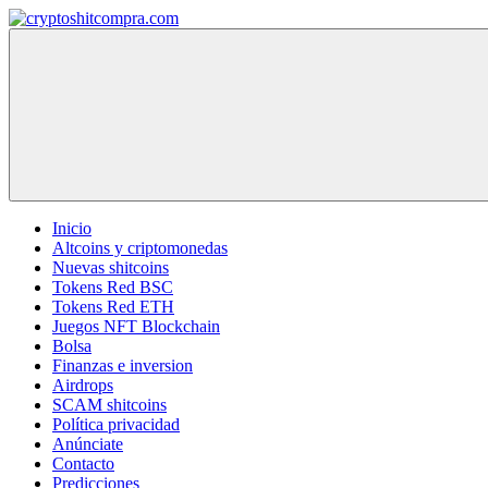
Saltar
al
cryptoshitcompra.com
contenido
Inicio
Altcoins y criptomonedas
Nuevas shitcoins
Tokens Red BSC
Tokens Red ETH
Juegos NFT Blockchain
Bolsa
Finanzas e inversion
Airdrops
SCAM shitcoins
Política privacidad
Anúnciate
Contacto
Predicciones