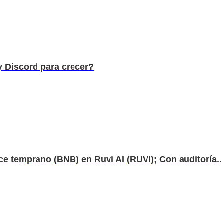
 Discord para crecer?
ce temprano (BNB) en Ruvi AI (RUVI); Con auditoría..