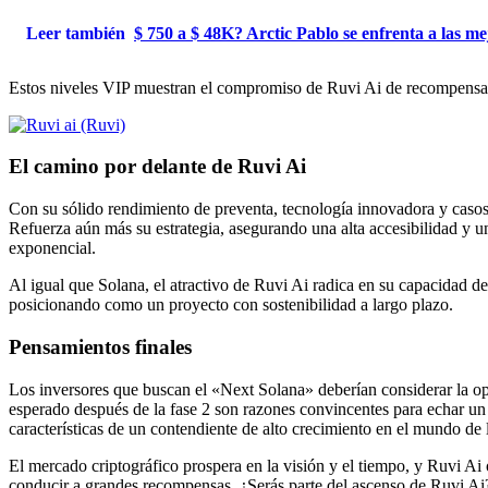
Leer también
$ 750 a $ 48K? Arctic Pablo se enfrenta a las 
Estos niveles VIP muestran el compromiso de Ruvi Ai de recompensar a
El camino por delante de Ruvi Ai
Con su sólido rendimiento de preventa, tecnología innovadora y casos
Refuerza aún más su estrategia, asegurando una alta accesibilidad y una
exponencial.
Al igual que Solana, el atractivo de Ruvi Ai radica en su capacidad de
posicionando como un proyecto con sostenibilidad a largo plazo.
Pensamientos finales
Los inversores que buscan el «Next Solana» deberían considerar la o
esperado después de la fase 2 son razones convincentes para echar un 
características de un contendiente de alto crecimiento en el mundo de
El mercado criptográfico prospera en la visión y el tiempo, y Ruvi Ai 
conducir a grandes recompensas. ¿Serás parte del ascenso de Ruvi Ai