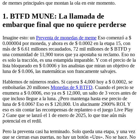
de memes principales que montan la ola en este momento.
1. BTFD MUNE: La llamada de
embarque final que no quiere perderse
Imagine esto: un
Preventa de monedas de meme
Eso comenzó a $
0.000004 por moneda, y ahora es de $ 0.0002 en la etapa 15, con
más de $ 6.61 millones recaudados, 72 mil millones de $ BTFD y
una comunidad de 11,900 toros que ya apostaba su reclamo. Eso no
es solo la tracción, es una estampida imparable. Y con el precio de la
lista bloqueado en $ 0.0006 y los analistas que miran un objetivo de
luna de $ 0.006, las matemáticas son francamente salvajes.
Hablemos de números reales. Si cayera $ 4,000 hoy a $ 0.0002, se
embolsarías 20 millones
Monedas de $ BTFD
. Cuando el precio se
enumera a $ 0.0006, eso ya es $ 12,000, un salto de 3 veces antes de
que incluso llegue a la luna. ¿Pero mantenga hasta ese precio de
luna de $ 0.006? Eso es $ 120,000. Un alucinante 2900% ROI. Y
eso es sin contar las recompensas de replanteo o el juego Live Play
2 Gane que se lanzó el 1 de enero de 2025, lo que trae aún más
potencial en el redil.
Pero la preventa casi ha terminado. Solo queda una etapa, y una vez
que se cierran esas puertas, no hay un botón «Ups». No se hace. No