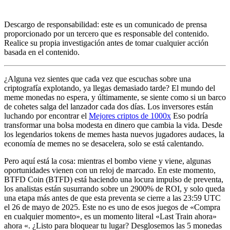
Descargo de responsabilidad: este es un comunicado de prensa
proporcionado por un tercero que es responsable del contenido.
Realice su propia investigación antes de tomar cualquier acción
basada en el contenido.
¿Alguna vez sientes que cada vez que escuchas sobre una
criptografía explotando, ya llegas demasiado tarde? El mundo del
meme monedas no espera, y últimamente, se siente como si un barco
de cohetes salga del lanzador cada dos días. Los inversores están
luchando por encontrar el
Mejores criptos de 1000x
Eso podría
transformar una bolsa modesta en dinero que cambia la vida. Desde
los legendarios tokens de memes hasta nuevos jugadores audaces, la
economía de memes no se desacelera, solo se está calentando.
Pero aquí está la cosa: mientras el bombo viene y viene, algunas
oportunidades vienen con un reloj de marcado. En este momento,
BTFD Coin (BTFD) está haciendo una locura impulso de preventa,
los analistas están susurrando sobre un 2900% de ROI, y solo queda
una etapa más antes de que esta preventa se cierre a las 23:59 UTC
el 26 de mayo de 2025. Este no es uno de esos juegos de «Compra
en cualquier momento», es un momento literal «Last Train ahora»
ahora «. ¿Listo para bloquear tu lugar? Desglosemos las 5 monedas