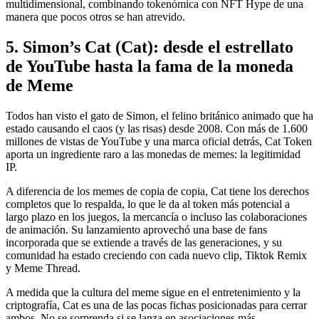
multidimensional, combinando tokenómica con NFT Hype de una
manera que pocos otros se han atrevido.
5. Simon’s Cat (Cat): desde el estrellato
de YouTube hasta la fama de la moneda
de Meme
Todos han visto el gato de Simon, el felino británico animado que ha
estado causando el caos (y las risas) desde 2008. Con más de 1.600
millones de vistas de YouTube y una marca oficial detrás, Cat Token
aporta un ingrediente raro a las monedas de memes: la legitimidad
IP.
A diferencia de los memes de copia de copia, Cat tiene los derechos
completos que lo respalda, lo que le da al token más potencial a
largo plazo en los juegos, la mercancía o incluso las colaboraciones
de animación. Su lanzamiento aprovechó una base de fans
incorporada que se extiende a través de las generaciones, y su
comunidad ha estado creciendo con cada nuevo clip, Tiktok Remix
y Meme Thread.
A medida que la cultura del meme sigue en el entretenimiento y la
criptografía, Cat es una de las pocas fichas posicionadas para cerrar
ambos. No se sorprenda si se lanza en asociaciones más