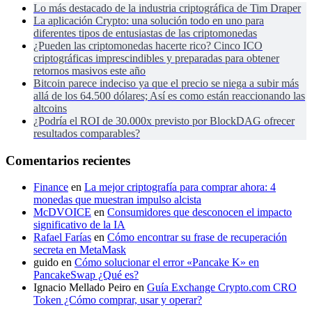
Lo más destacado de la industria criptográfica de Tim Draper
La aplicación Crypto: una solución todo en uno para
diferentes tipos de entusiastas de las criptomonedas
¿Pueden las criptomonedas hacerte rico? Cinco ICO
criptográficas imprescindibles y preparadas para obtener
retornos masivos este año
Bitcoin parece indeciso ya que el precio se niega a subir más
allá de los 64.500 dólares; Así es como están reaccionando las
altcoins
¿Podría el ROI de 30.000x previsto por BlockDAG ofrecer
resultados comparables?
Comentarios recientes
Finance
en
La mejor criptografía para comprar ahora: 4
monedas que muestran impulso alcista
McDVOICE
en
Consumidores que desconocen el impacto
significativo de la IA
Rafael Farías
en
Cómo encontrar su frase de recuperación
secreta en MetaMask
guido
en
Cómo solucionar el error «Pancake K» en
PancakeSwap ¿Qué es?
Ignacio Mellado Peiro
en
Guía Exchange Crypto.com CRO
Token ¿Cómo comprar, usar y operar?