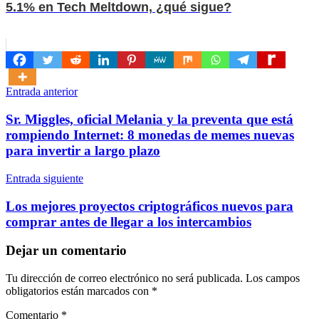
5.1% en Tech Meltdown, ¿qué sigue?
Navegación
Entrada anterior
de
Sr. Miggles, oficial Melania y la preventa que está
entradas
rompiendo Internet: 8 monedas de memes nuevas
para invertir a largo plazo
Entrada siguiente
Los mejores proyectos criptográficos nuevos para
comprar antes de llegar a los intercambios
Dejar un comentario
Tu dirección de correo electrónico no será publicada.
Los campos
obligatorios están marcados con
*
Comentario
*