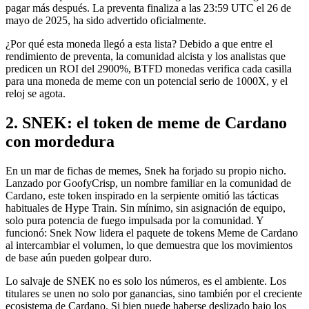
pagar más después. La preventa finaliza a las 23:59 UTC el 26 de
mayo de 2025, ha sido advertido oficialmente.
¿Por qué esta moneda llegó a esta lista? Debido a que entre el
rendimiento de preventa, la comunidad alcista y los analistas que
predicen un ROI del 2900%, BTFD monedas verifica cada casilla
para una moneda de meme con un potencial serio de 1000X, y el
reloj se agota.
2. SNEK: el token de meme de Cardano
con mordedura
En un mar de fichas de memes, Snek ha forjado su propio nicho.
Lanzado por GoofyCrisp, un nombre familiar en la comunidad de
Cardano, este token inspirado en la serpiente omitió las tácticas
habituales de Hype Train. Sin mínimo, sin asignación de equipo,
solo pura potencia de fuego impulsada por la comunidad. Y
funcionó: Snek Now lidera el paquete de tokens Meme de Cardano
al intercambiar el volumen, lo que demuestra que los movimientos
de base aún pueden golpear duro.
Lo salvaje de SNEK no es solo los números, es el ambiente. Los
titulares se unen no solo por ganancias, sino también por el creciente
ecosistema de Cardano. Si bien puede haberse deslizado bajo los