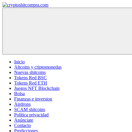
Saltar
al
cryptoshitcompra.com
contenido
Inicio
Altcoins y criptomonedas
Nuevas shitcoins
Tokens Red BSC
Tokens Red ETH
Juegos NFT Blockchain
Bolsa
Finanzas e inversion
Airdrops
SCAM shitcoins
Política privacidad
Anúnciate
Contacto
Predicciones