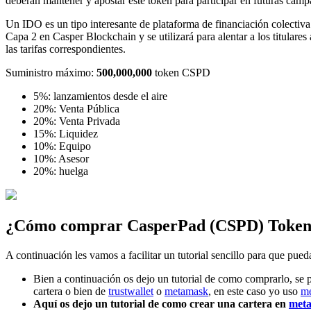
deberán mantener y apostar este token para participar en futuras camp
Un IDO es un tipo interesante de plataforma de financiación colectiv
Capa 2 en Casper Blockchain y se utilizará para alentar a los titulares
las tarifas correspondientes.
Suministro máximo:
500,000,000
token CSPD
5%: lanzamientos desde el aire
20%: Venta Pública
20%: Venta Privada
15%: Liquidez
10%: Equipo
10%: Asesor
20%: huelga
¿Cómo comprar CasperPad (CSPD) Toke
A continuación les vamos a facilitar un tutorial sencillo para que pu
Bien a continuación os dejo un tutorial de como comprarlo, se
cartera o bien de
trustwallet
o
metamask
, en este caso yo uso
m
Aquí os dejo un tutorial de como crear una cartera en
met