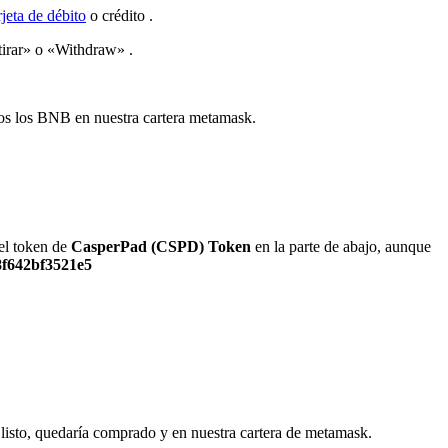
rjeta de débito
o crédito .
irar» o «Withdraw» .
os los BNB en nuestra cartera metamask.
el token de
CasperPad (CSPD) Token
en la parte de abajo, aunque
8f642bf3521e5
 listo, quedaría comprado y en nuestra cartera de metamask.