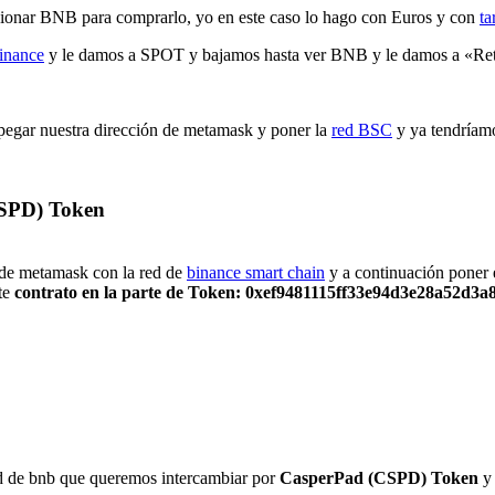
cionar BNB para comprarlo, yo en este caso lo hago con Euros y con
ta
inance
y le damos a SPOT y bajamos hasta ver BNB y le damos a «Ret
 pegar nuestra dirección de metamask y poner la
red BSC
y ya tendríam
PD) Token
 de metamask con la red de
binance smart chain
y a continuación poner 
nte
contrato en la parte de Token: 0xef9481115ff33e94d3e28a52d3a
d de bnb que queremos intercambiar por
CasperPad (CSPD) Token
y