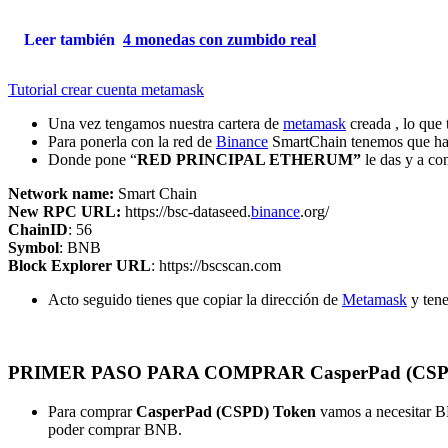
Leer también
4 monedas con zumbido real
Tutorial crear cuenta metamask
Una vez tengamos nuestra cartera de
metamask
creada , lo que 
Para ponerla con la red de
Binance
SmartChain tenemos que hace
Donde pone “
RED PRINCIPAL ETHERUM”
le das y a co
Network name:
Smart Chain
New RPC URL:
https://bsc-dataseed.
binance
.org/
ChainID
: 56
Symbol
: BNB
Block Explorer URL
: https://bscscan.com
Acto seguido tienes que copiar la dirección de
Metamask
y tene
PRIMER PASO PARA COMPRAR CasperPad (CSPD
Para comprar
CasperPad (CSPD) Token
vamos a necesitar 
poder comprar BNB.