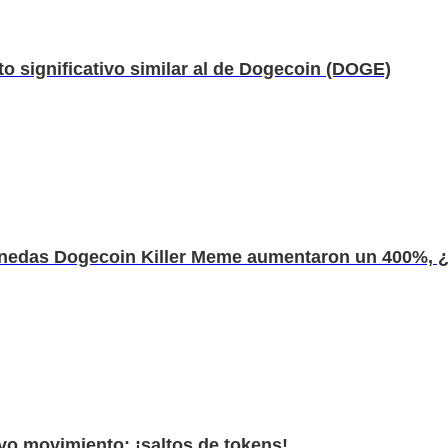
o significativo similar al de Dogecoin (DOGE)
nedas Dogecoin Killer Meme aumentaron un 400%, ¿e
vo movimiento: ¡saltos de tokens!