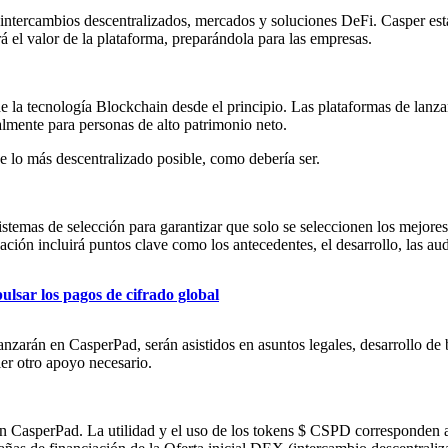
ntercambios descentralizados, mercados y soluciones DeFi. Casper está 
rá el valor de la plataforma, preparándola para las empresas.
e la tecnología Blockchain desde el principio. Las plataformas de lanz
almente para personas de alto patrimonio neto.
e lo más descentralizado posible, como debería ser.
stemas de selección para garantizar que solo se seleccionen los mejores
ción incluirá puntos clave como los antecedentes, el desarrollo, las aud
sar los pagos de cifrado global
lanzarán en CasperPad, serán asistidos en asuntos legales, desarrollo de
er otro apoyo necesario.
on CasperPad. La utilidad y el uso de los tokens $ CSPD corresponden a