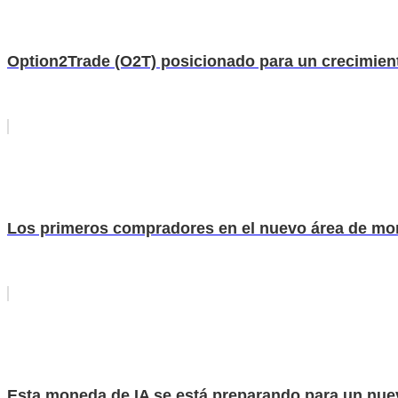
Option2Trade (O2T) posicionado para un crecimient
Los primeros compradores en el nuevo área de mo
Esta moneda de IA se está preparando para un nue