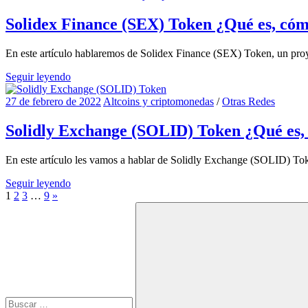
Solidex Finance (SEX) Token ¿Qué es, có
En este artículo hablaremos de Solidex Finance (SEX) Token, un proy
Seguir leyendo
27 de febrero de 2022
Altcoins y criptomonedas
/
Otras Redes
Solidly Exchange (SOLID) Token ¿Qué es,
En este artículo les vamos a hablar de Solidly Exchange (SOLID) Tok
Seguir leyendo
Paginación
Entradas
1
2
3
…
9
»
Buscar:
siguientes
de
entradas