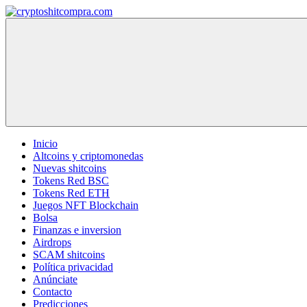
Saltar
al
cryptoshitcompra.com
contenido
Inicio
Altcoins y criptomonedas
Nuevas shitcoins
Tokens Red BSC
Tokens Red ETH
Juegos NFT Blockchain
Bolsa
Finanzas e inversion
Airdrops
SCAM shitcoins
Política privacidad
Anúnciate
Contacto
Predicciones