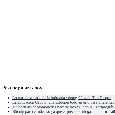
Post populares hoy
Lo más destacado de la industria criptográfica de Tim Draper
La aplicación Crypto: una solución todo en uno para diferentes 
¿Pueden las criptomonedas hacerte rico? Cinco ICO criptográfic
Bitcoin parece indeciso ya que el precio se niega a subir más al