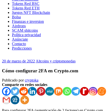
Tokens Red BSC
Tokens Red ETH
Juegos NFT Blockchain
Bolsa
Finanzas e inversion
Airdrops
SCAM shitcoins
Política privacidad
Anúnciate
Contacto
Predicciones
20 de marzo de 2022
Altcoins y criptomonedas
Cómo configurar 2FA en Crypto.com
Publicado por
cryptoka
Comparte en redes sociales
Para configurar 2FA (autenticación de 2 factores) en Crypto.com,