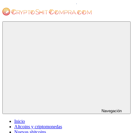
Saltar
al
contenido
cryptoshitcompra.com
Navegación
Inicio
Altcoins y criptomonedas
Nuevas shitcoins