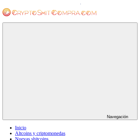
Saltar
al
contenido
cryptoshitcompra.com
Navegación
Inicio
Altcoins y criptomonedas
Nuevas shitcoins