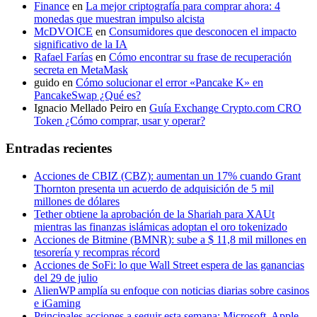
Finance
en
La mejor criptografía para comprar ahora: 4
monedas que muestran impulso alcista
McDVOICE
en
Consumidores que desconocen el impacto
significativo de la IA
Rafael Farías
en
Cómo encontrar su frase de recuperación
secreta en MetaMask
guido
en
Cómo solucionar el error «Pancake K» en
PancakeSwap ¿Qué es?
Ignacio Mellado Peiro
en
Guía Exchange Crypto.com CRO
Token ¿Cómo comprar, usar y operar?
Entradas recientes
Acciones de CBIZ (CBZ): aumentan un 17% cuando Grant
Thornton presenta un acuerdo de adquisición de 5 mil
millones de dólares
Tether obtiene la aprobación de la Shariah para XAUt
mientras las finanzas islámicas adoptan el oro tokenizado
Acciones de Bitmine (BMNR): sube a $ 11,8 mil millones en
tesorería y recompras récord
Acciones de SoFi: lo que Wall Street espera de las ganancias
del 29 de julio
AlienWP amplía su enfoque con noticias diarias sobre casinos
e iGaming
Principales acciones a seguir esta semana: Microsoft, Apple,