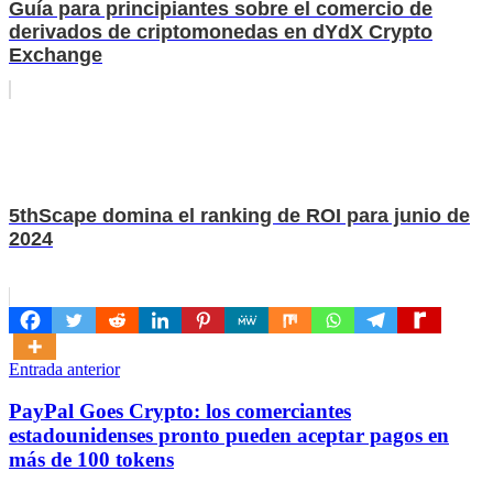
Guía para principiantes sobre el comercio de
derivados de criptomonedas en dYdX Crypto
Exchange
5thScape domina el ranking de ROI para junio de
2024
Navegación
Entrada anterior
de
PayPal Goes Crypto: los comerciantes
entradas
estadounidenses pronto pueden aceptar pagos en
más de 100 tokens