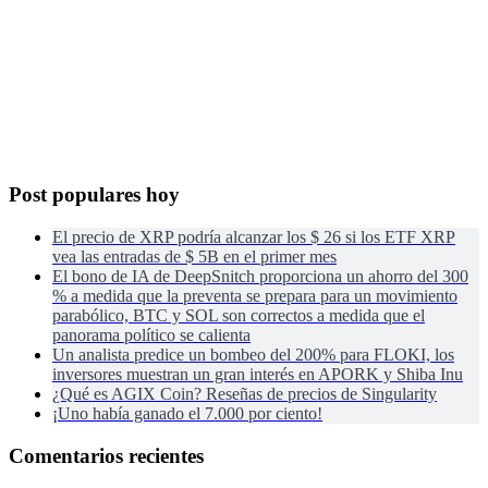
Post populares hoy
El precio de XRP podría alcanzar los $ 26 si los ETF XRP
vea las entradas de $ 5B en el primer mes
El bono de IA de DeepSnitch proporciona un ahorro del 300
% a medida que la preventa se prepara para un movimiento
parabólico, BTC y SOL son correctos a medida que el
panorama político se calienta
Un analista predice un bombeo del 200% para FLOKI, los
inversores muestran un gran interés en APORK y Shiba Inu
¿Qué es AGIX Coin? Reseñas de precios de Singularity
¡Uno había ganado el 7.000 por ciento!
Comentarios recientes