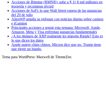
Acciones de Bitmine (BMNR): sube a $ 11,8 mil millones en
tesorería y recompras récord
Acciones de SoFi: lo que Wall Street espera de las ganancias
del 29 de julio
AlienWP amplía su enfoque con noticias diarias sobre casinos
e iGaming
Principales acciones a seguir esta semana: Microsoft, Apple,
Amazon, Meta y Visa enfrentan ganancias fundamentales
¿A los titulares de XRP realmente les importa Ripple? Esto es
lo que dicen los datos
Apple quiere chips chinos. Micron dice que no. Trump tiene
que elegir un bando.
Tema para WordPress: Maxwell de ThemeZee.