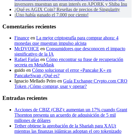
inversores muestran un gran interés en APORK y Shiba Inu
¿Qué es AGIX Coin? Reseñas de precios de Singularity
¡Uno había ganado el 7.000 por ciento!
Comentarios recientes
Finance
en
La mejor criptografía para comprar ahora: 4
monedas que muestran impulso alcista
McDVOICE
en
Consumidores que desconocen el impacto
significativo de la IA
Rafael Farías
en
Cómo encontrar su frase de recuperación
secreta en MetaMask
guido
en
Cómo solucionar el error «Pancake K» en
PancakeSwap ¿Qué es?
Ignacio Mellado Peiro
en
Guía Exchange Crypto.com CRO
Token ¿Cómo comprar, usar y operar?
Entradas recientes
Acciones de CBIZ (CBZ): aumentan un 17% cuando Grant
Thornton presenta un acuerdo de adquisición de 5 mil
millones de dólares
Tether obtiene la aprobación de la Shariah para XAUt
mientras las finanzas islámicas adoptan el oro tokenizado