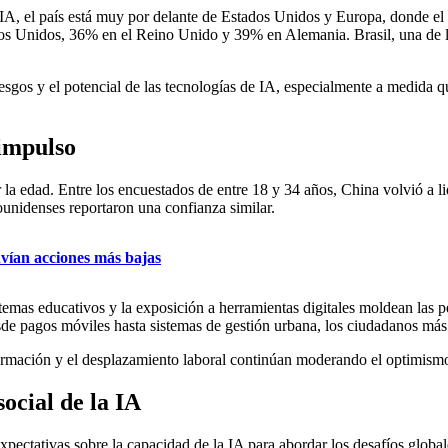
A, el país está muy por delante de Estados Unidos y Europa, donde el es
os Unidos, 36% en el Reino Unido y 39% en Alemania. Brasil, una de 
esgos y el potencial de las tecnologías de IA, especialmente a medida q
 impulso
r la edad. Entre los encuestados de entre 18 y 34 años, China volvió a 
dounidenses reportaron una confianza similar.
nvían acciones más bajas
sistemas educativos y la exposición a herramientas digitales moldean las
esde pagos móviles hasta sistemas de gestión urbana, los ciudadanos má
rmación y el desplazamiento laboral continúan moderando el optimismo, 
ocial de la IA
expectativas sobre la capacidad de la IA para abordar los desafíos glob