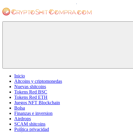
Saltar
al
contenido
cryptoshitcompra.com
Inicio
Altcoins y criptomonedas
Nuevas shitcoins
Tokens Red BSC
Tokens Red ETH
Juegos NFT Blockchain
Bolsa
Finanzas e inversion
Airdrops
SCAM shitcoins
Política privacidad