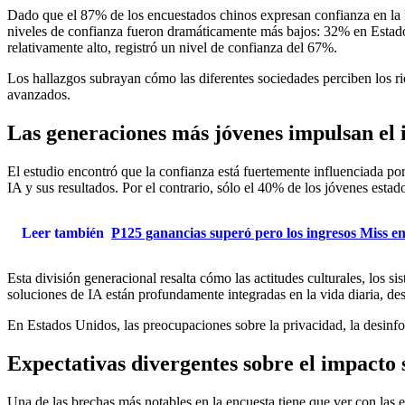
Dado que el 87% de los encuestados chinos expresan confianza en la I
niveles de confianza fueron dramáticamente más bajos: 32% en Estad
relativamente alto, registró un nivel de confianza del 67%.
Los hallazgos subrayan cómo las diferentes sociedades perciben los ri
avanzados.
Las generaciones más jóvenes impulsan el
El estudio encontró que la confianza está fuertemente influenciada po
IA y sus resultados. Por el contrario, sólo el 40% de los jóvenes esta
Leer también
P125 ganancias superó pero los ingresos Miss e
Esta división generacional resalta cómo las actitudes culturales, los 
soluciones de IA están profundamente integradas en la vida diaria, d
En Estados Unidos, las preocupaciones sobre la privacidad, la desinfo
Expectativas divergentes sobre el impacto s
Una de las brechas más notables en la encuesta tiene que ver con las 