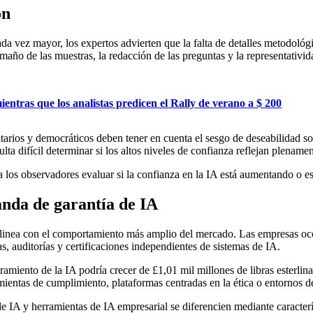
ón
a vez mayor, los expertos advierten que la falta de detalles metodológic
ño de las muestras, la redacción de las preguntas y la representatividad,
ntras que los analistas predicen el Rally de verano a $ 200
tarios y democráticos deben tener en cuenta el sesgo de deseabilidad so
lta difícil determinar si los altos niveles de confianza reflejan plename
a los observadores evaluar si la confianza en la IA está aumentando o e
anda de garantía de IA
 alinea con el comportamiento más amplio del mercado. Las empresas occ
 auditorías y certificaciones independientes de sistemas de IA.
ramiento de la IA podría crecer de £1,01 mil millones de libras esterlin
ientas de cumplimiento, plataformas centradas en la ética o entornos d
e IA y herramientas de IA empresarial se diferencien mediante caracterís