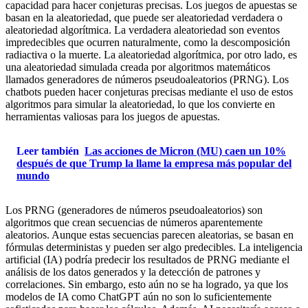
capacidad para hacer conjeturas precisas. Los juegos de apuestas se
basan en la aleatoriedad, que puede ser aleatoriedad verdadera o
aleatoriedad algorítmica. La verdadera aleatoriedad son eventos
impredecibles que ocurren naturalmente, como la descomposición
radiactiva o la muerte. La aleatoriedad algorítmica, por otro lado, es
una aleatoriedad simulada creada por algoritmos matemáticos
llamados generadores de números pseudoaleatorios (PRNG). Los
chatbots pueden hacer conjeturas precisas mediante el uso de estos
algoritmos para simular la aleatoriedad, lo que los convierte en
herramientas valiosas para los juegos de apuestas.
Leer también
Las acciones de Micron (MU) caen un 10%
después de que Trump la llame la empresa más popular del
mundo
Los PRNG (generadores de números pseudoaleatorios) son
algoritmos que crean secuencias de números aparentemente
aleatorios. Aunque estas secuencias parecen aleatorias, se basan en
fórmulas deterministas y pueden ser algo predecibles. La inteligencia
artificial (IA) podría predecir los resultados de PRNG mediante el
análisis de los datos generados y la detección de patrones y
correlaciones. Sin embargo, esto aún no se ha logrado, ya que los
modelos de IA como ChatGPT aún no son lo suficientemente