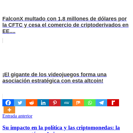
FalconX multado con 1,8 millones de dólares por
la CFTC y cesa el comercio de criptoderivados en
EE....
¡El gigante de los videojuegos forma una
asociación estratégica con esta altcoin!
Navegación
Entrada anterior
de
Su impacto en la política y las criptomonedas: la