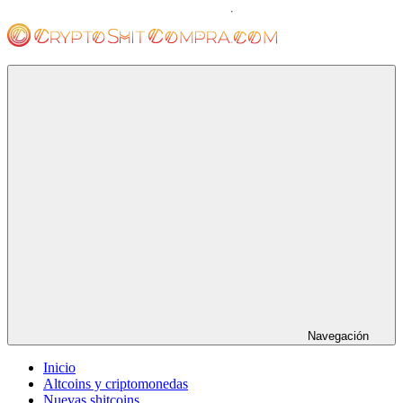
Saltar
al
contenido
cryptoshitcompra.com
Navegación
Inicio
Altcoins y criptomonedas
Nuevas shitcoins