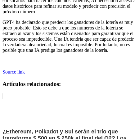
sofisticados para hacer los cálculos. Además, AI necesitaría acceso a
datos históricos para refinar su modelo y predecir con precisión el
próximo número.
GPT4 ha declarado que predecir los ganadores de la lotería es muy
poco probable. Esto se debe a que los números de la lotería se
extraen al azar y los sistemas están diseñados para garantizar que el
proceso sea impredecible. Una IA tendría que ser capaz de predecir
la verdadera aleatoriedad, lo cual es imposible. Por lo tanto, no es
posible que una IA prediga los ganadores de la lotería.
Source link
Artículos relacionados:
¿Ethereum, Polkadot y Sui serán el trío que
transforma $ 500 en $ 250k al final del Q2? Los