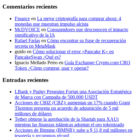
Comentarios recientes
Finance
en
La mejor criptografía para comprar ahora: 4
monedas que muestran impulso alcista
McDVOICE
en
Consumidores que desconocen el impacto
significativo de la IA
Rafael Farías
en
Cómo encontrar su frase de recuperación
secreta en MetaMask
guido
en
Cómo solucionar el error «Pancake K» en
PancakeSwap ¿Qué es?
Ignacio Mellado Peiro
en
Guía Exchange Crypto.com CRO
Token ¿Cómo comprar, usar y operar?
Entradas recientes
LBank y Pudgy Penguins Forjan una Asociación Estratégica
de Marca con Campaña de 500.000 USDT
Acciones de CBIZ (CBZ): aumentan un 17% cuando Grant
Thornton presenta un acuerdo de adquisición de 5 mil
millones de dólares
Tether obtiene la aprobación de la Shariah para XAUt
mientras las finanzas islámicas adoptan el oro tokenizado
Acciones de Bitmine (BMNR): sube a $ 11,8 mil millones en
tesorería y recompras récord