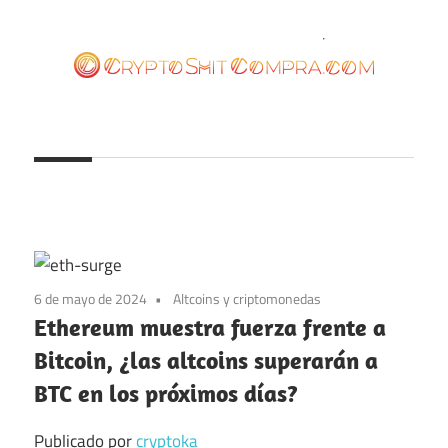
Saltar
al
contenido
cryptoshitcompra.com
6 de mayo de 2024
Altcoins y criptomonedas
Ethereum muestra fuerza frente a
Bitcoin, ¿las altcoins superarán a
BTC en los próximos días?
Publicado por
cryptoka